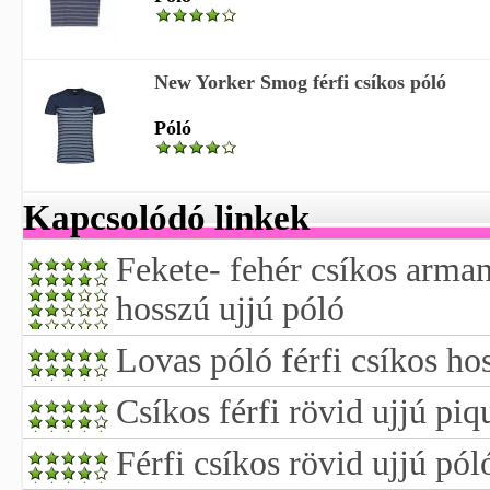
New Yorker Smog férfi csíkos póló
Póló
Kapcsolódó linkek
Fekete- fehér csíkos arman
hosszú ujjú póló
Lovas póló férfi csíkos hos
Csíkos férfi rövid ujjú piq
Férfi csíkos rövid ujjú pól