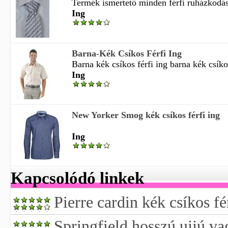
Termék ismertető minden férfi ruházkodási
Ing
Barna-Kék Csíkos Férfi Ing
Barna kék csíkos férfi ing barna kék csíkos
Ing
New Yorker Smog kék csíkos férfi ing
Ing
Kapcsolódó linkek
Pierre cardin kék csíkos fé
Springfield hosszú ujjú va