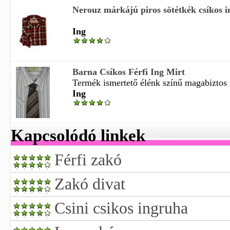
Nerouz márkájú piros sötétkék csíkos ing
Ing
Barna Csíkos Férfi Ing Mirt
Termék ismertető élénk színű magabiztos 
Ing
Kapcsolódó linkek
Férfi zakó
Zakó divat
Csini csikos ingruha