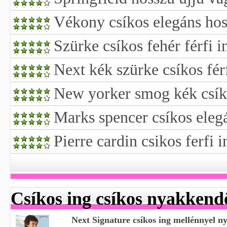
Vékony csíkos elegáns hosz
Szürke csíkos fehér férfi i
Next kék szürke csíkos fér
New yorker smog kék csíko
Marks spencer csíkos elegá
Pierre cardin csikos ferfi i
Csíkos ing csíkos nyakkend
Next Signature csíkos ing mellénnyel n