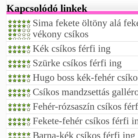
Kapcsolódó linkek
Sima fekete öltöny alá fek
vékony csíkos
Kék csíkos férfi ing
Szürke csíkos férfi ing
Hugo boss kék-fehér csíkos
Csíkos mandzsettás galléro
Fehér-rózsaszín csíkos férf
Fekete-fehér csíkos férfi i
Barna-kék csíkos férfi ing