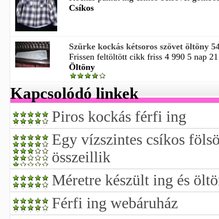
Csíkos
Szürke kockás kétsoros szövet öltöny 54
Frissen feltöltött cikk friss 4 990 5 nap 21
Öltöny
Kapcsolódó linkek
Piros kockás férfi ing
Egy vízszintes csíkos föls
összeillik
Méretre készült ing és ölt
Férfi ing webáruház