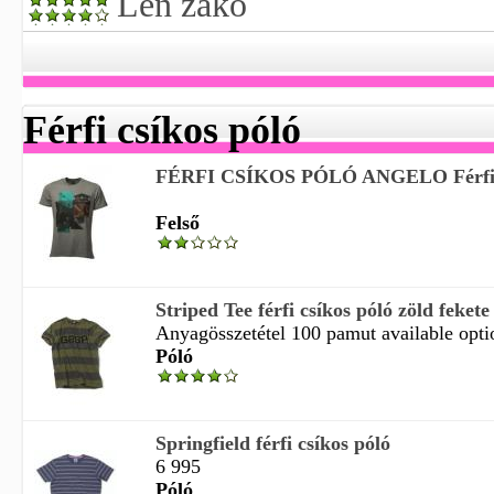
Len zakó
Férfi csíkos póló
FÉRFI CSÍKOS PÓLÓ ANGELO Férfi p
Felső
Striped Tee férfi csíkos póló zöld fekete
Anyagösszetétel 100 pamut available optio
Póló
Springfield férfi csíkos póló
6 995
Póló