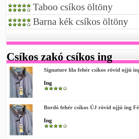
Taboo csíkos öltöny
Barna kék csíkos öltöny
Csíkos zakó csíkos ing
Signature lila fehér csíkos rövid ujjú in
Ing
Bordó fehér csíkos ÚJ rövid ujjú ing Fé
Ing