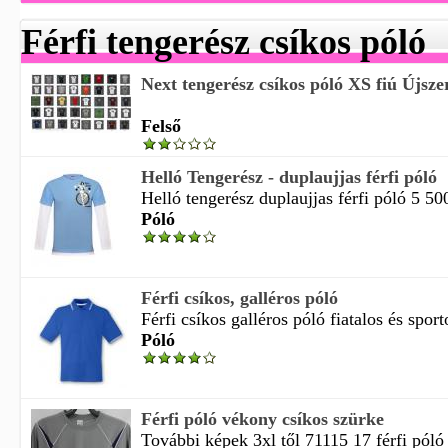
Férfi tengerész csíkos póló
Next tengerész csíkos póló XS fiú Újszer
Felső
Helló Tengerész - duplaujjas férfi póló
Helló tengerész duplaujjas férfi póló 5 50
Póló
Férfi csíkos, galléros póló
Férfi csíkos galléros póló fiatalos és sport
Póló
Férfi póló vékony csíkos szürke
További képek 3xl től 71115 17 férfi póló 