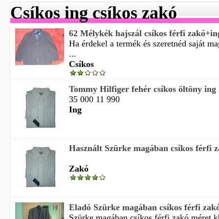
Csíkos ing csíkos zakó
62 Mélykék hajszál csíkos férfi zakó+i
Ha érdekel a termék és szeretnéd saját m
...
Csíkos
Tommy Hilfiger fehér csíkos öltöny ing
35 000 11 990
Ing
Használt Szürke magában csíkos férfi z
Zakó
Eladó Szürke magában csíkos férfi zakó
Szürke magában csíkos férfi zakó méret k