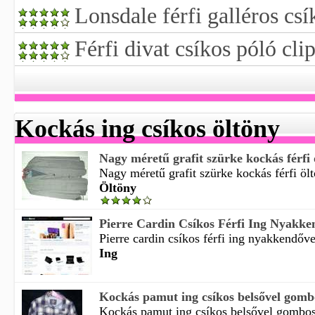
Lonsdale férfi galléros csí
Férfi divat csíkos póló clip
Kockás ing csíkos öltöny
Nagy méretű grafit szürke kockás férfi ö
Nagy méretű grafit szürke kockás férfi ölt
Öltöny
Pierre Cardin Csíkos Férfi Ing Nyakkend
Pierre cardin csíkos férfi ing nyakkendővel 
Ing
Kockás pamut ing csíkos belsővel go
Kockás pamut ing csíkos belsővel gombo