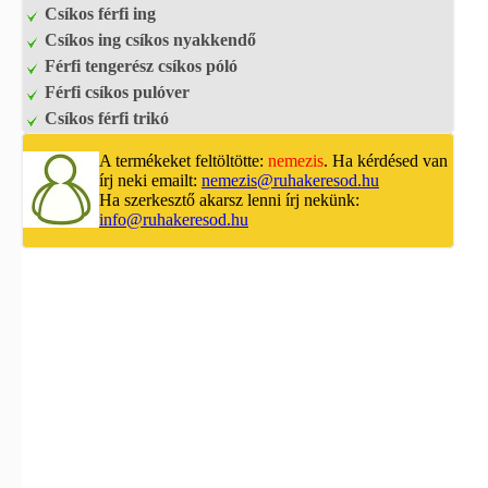
Csíkos férfi ing
Csíkos ing csíkos nyakkendő
Férfi tengerész csíkos póló
Férfi csíkos pulóver
Csíkos férfi trikó
A termékeket feltöltötte:
nemezis
. Ha kérdésed van
írj neki emailt:
nemezis@ruhakeresod.hu
Ha szerkesztő akarsz lenni írj nekünk:
info@ruhakeresod.hu