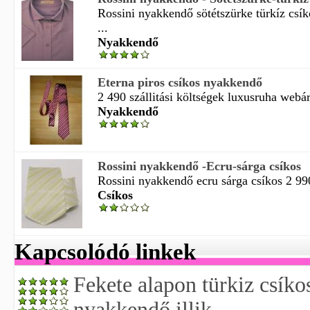
Rossini nyakkendő sötétszürke türkíz csí
...
Nyakkendő
Eterna piros csíkos nyakkendő
2 490 szállitási költségek luxusruha webá
Nyakkendő
Rossini nyakkendő -Ecru-sárga csíkos
Rossini nyakkendő ecru sárga csíkos 2 990
Csíkos
Kapcsolódó linkek
Fekete alapon türkiz csíko
nyakkendő illik