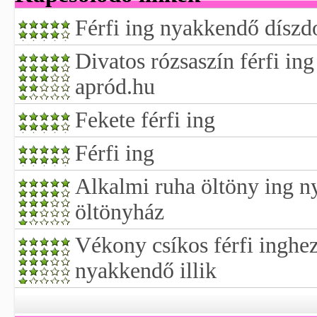
Férfi ing nyakkendő dísz
Divatos rózsaszín férfi in
apród.hu
Fekete férfi ing
Férfi ing
Alkalmi ruha öltöny ing 
öltönyház
Vékony csíkos férfi inghe
nyakkendő illik