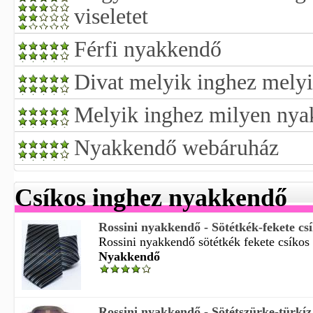
viseletet
Férfi nyakkendő
Divat melyik inghez mely
Melyik inghez milyen nyak
Nyakkendő webáruház
Csíkos inghez nyakkendő
Rossini nyakkendő - Sötétkék-fekete cs
Rossini nyakkendő sötétkék fekete csíkos 
Nyakkendő
Rossini nyakkendő - Sötétszürke-türkíz