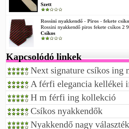
Szett
Rossini nyakkendő - Piros - fekete csík
Rossini nyakkendő piros fekete csíkos 2 99
Csíkos
Kapcsolódó linkek
Next signature csíkos ing
A férfi elegancia kellékei
H m férfi ing kollekció
Csíkos nyakkendők
Nyakkendő nagy választé