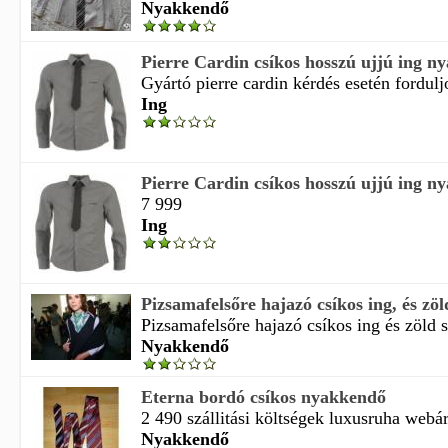
Nyakkendő
Pierre Cardin csíkos hosszú ujjú ing n
Gyártó pierre cardin kérdés esetén fordulj
Ing
Pierre Cardin csíkos hosszú ujjú ing n
7 999
Ing
Pizsamafelsőre hajazó csíkos ing, és zöld 
Pizsamafelsőre hajazó csíkos ing és zöld sál
Nyakkendő
Eterna bordó csíkos nyakkendő
2 490 szállitási költségek luxusruha webá
Nyakkendő