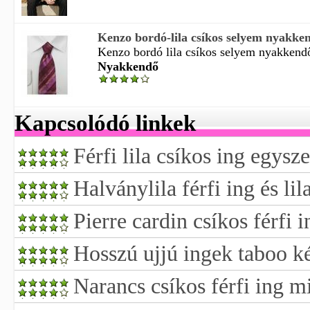
Kenzo bordó-lila csíkos selyem nyakke
Kenzo bordó lila csíkos selyem nyakkendő
Nyakkendő
Kapcsolódó linkek
Férfi lila csíkos ing egysz
Halványlila férfi ing és li
Pierre cardin csíkos férfi
Hosszú ujjú ingek taboo ké
Narancs csíkos férfi ing m