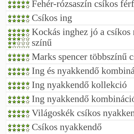
Fehér-rózsaszín csíkos férf
Csíkos ing
Kockás inghez jó a csíko
színű
Marks spencer többszínű 
Ing és nyakkendő kombin
Ing nyakkendő kollekció
Ing nyakkendő kombináci
Világoskék csíkos nyakke
Csíkos nyakkendő