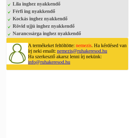
Lila inghez nyakkendő
Férfi ing nyakkendő
Kockás inghez nyakkendő
Rövid ujjú inghez nyakkendő
Narancssárga inghez nyakkendő
A termékeket feltöltötte:
nemezis
. Ha kérdésed van
írj neki emailt:
nemezis@ruhakeresod.hu
Ha szerkesztő akarsz lenni írj nekünk:
info@ruhakeresod.hu