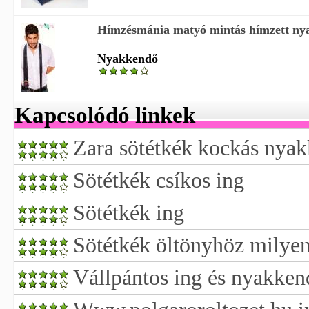
Hímzésmánia matyó mintás hímzett ny
Nyakkendő
Kapcsolódó linkek
Zara sötétkék kockás nya
Sötétkék csíkos ing
Sötétkék ing
Sötétkék öltönyhöz milyen
Vállpántos ing és nyakken