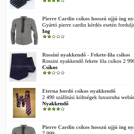
Pierre Cardin csíkos hosszú ujjú ing n
Gyártó pierre cardin kérdés esetén fordulj
Ing
Rossini nyakkendő - Fekete-lila csíkos
Rossini nyakkendő fekete lila csíkos 2 990
Csíkos
Eterna bordó csíkos nyakkendő
2 490 szállitási költségek luxusruha webá
Nyakkendő
Pierre Cardin csíkos hosszú ujjú ing n
7 999