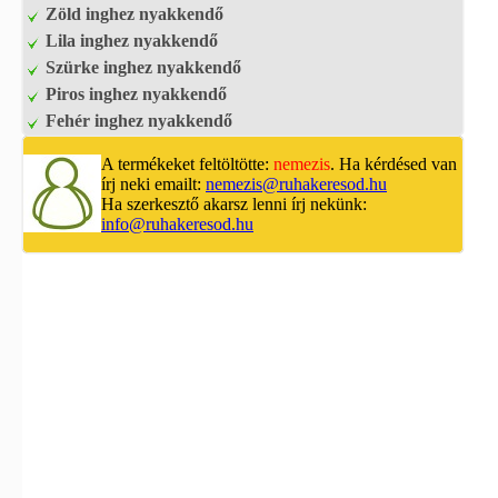
Zöld inghez nyakkendő
Lila inghez nyakkendő
Szürke inghez nyakkendő
Piros inghez nyakkendő
Fehér inghez nyakkendő
A termékeket feltöltötte:
nemezis
. Ha kérdésed van
írj neki emailt:
nemezis@ruhakeresod.hu
Ha szerkesztő akarsz lenni írj nekünk:
info@ruhakeresod.hu