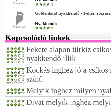
Goldenland nyakkendő - Fehér, rózsaszí
Nyakkendő
Kapcsolódó linkek
Fekete alapon türkiz csíko
nyakkendő illik
Kockás inghez jó a csíko
színű
Melyik inghez milyen nyak
Divat melyik inghez mely