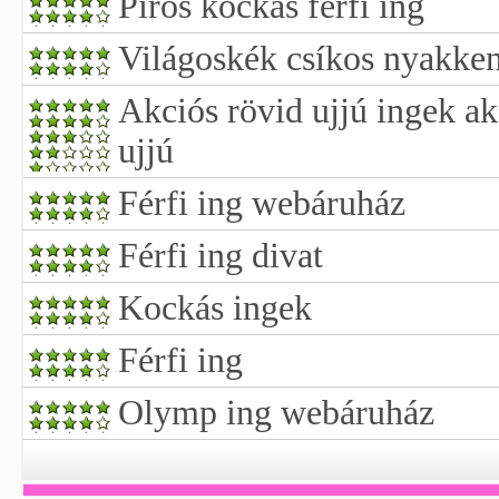
Piros kockás férfi ing
Világoskék csíkos nyakke
Akciós rövid ujjú ingek ak
ujjú
Férfi ing webáruház
Férfi ing divat
Kockás ingek
Férfi ing
Olymp ing webáruház