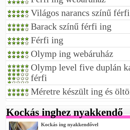
Világos narancs színű férfi
Barack színű férfi ing
Férfi ing
Olymp ing webáruház
Olymp level five duplán ka
férfi
Méretre készült ing és ölt
Kockás inghez nyakkendő
Kockás ing nyakkendővel