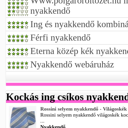
Www.polgaroroltozet.hu i
nyakkendő
Ing és nyakkendő kombin
Férfi nyakkendő
Eterna közép kék nyakken
Nyakkendő webáruház
Kockás ing csíkos nyakken
Rossini selyem nyakkendő - Világoskék
Rossini selyem nyakkendő világoskék ko
...
Nyakkendő