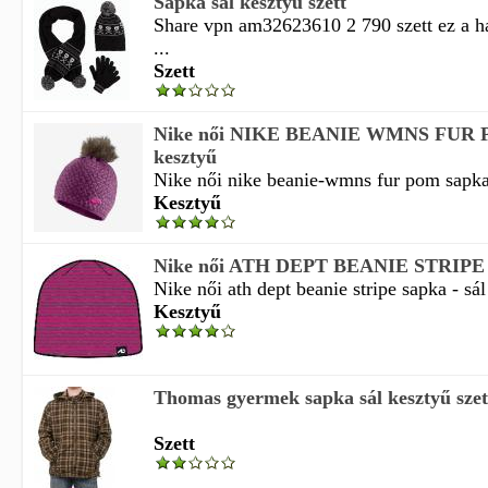
Sapka sál kesztyű szett
Share vpn am32623610 2 790 szett ez a h
...
Szett
Nike női NIKE BEANIE WMNS FUR P
kesztyű
Nike női nike beanie-wmns fur pom sapka -
Kesztyű
Nike női ATH DEPT BEANIE STRIPE s
Nike női ath dept beanie stripe sapka - sál 
Kesztyű
Thomas gyermek sapka sál kesztyű szet
Szett