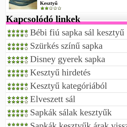
Kesztyű
Kapcsolódó linkek
Bébi fiú sapka sál kesztyű
Szürkés színű sapka
Disney gyerek sapka
Kesztyű hirdetés
Kesztyű kategóriából
Elveszett sál
Sapkák sálak kesztyűk
Sapkák kesztyűk árak viss