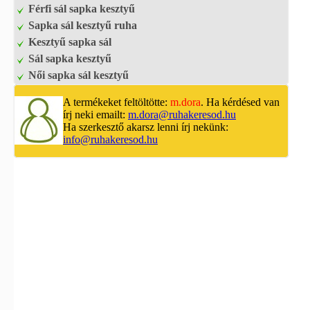
Férfi sál sapka kesztyű
Sapka sál kesztyű ruha
Kesztyű sapka sál
Sál sapka kesztyű
Női sapka sál kesztyű
A termékeket feltöltötte:
m.dora
. Ha kérdésed van
írj neki emailt:
m.dora@ruhakeresod.hu
Ha szerkesztő akarsz lenni írj nekünk:
info@ruhakeresod.hu