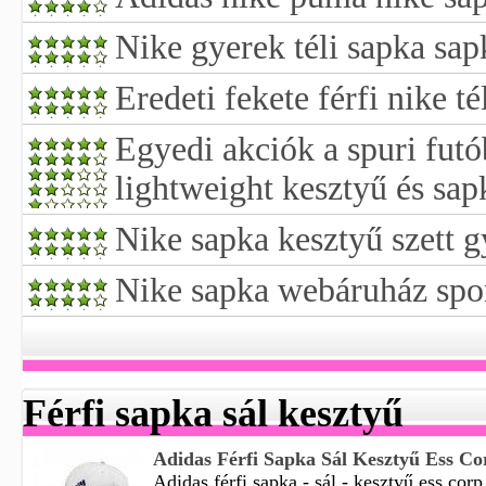
Nike gyerek téli sapka sap
Eredeti fekete férfi nike té
Egyedi akciók a spuri futó
lightweight kesztyű és sap
Nike sapka kesztyű szett 
Nike sapka webáruház spor
Férfi sapka sál kesztyű
Adidas Férfi Sapka Sál Kesztyű Ess Co
Adidas férfi sapka - sál - kesztyű ess corp