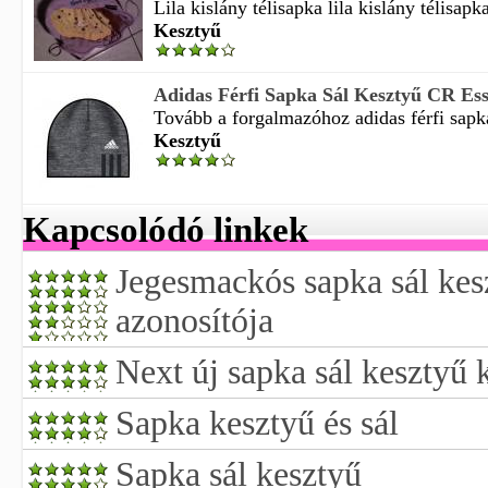
Lila kislány télisapka lila kislány télisapka
Kesztyű
Adidas Férfi Sapka Sál Kesztyű CR Ess
Tovább a forgalmazóhoz adidas férfi sapka 
Kesztyű
Kapcsolódó linkek
Jegesmackós sapka sál kes
azonosítója
Next új sapka sál kesztyű 
Sapka kesztyű és sál
Sapka sál kesztyű