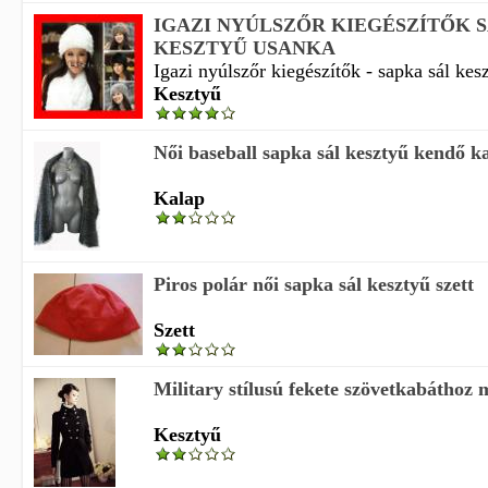
IGAZI NYÚLSZŐR KIEGÉSZÍTŐK 
KESZTYŰ USANKA
Igazi nyúlszőr kiegészítők - sapka sál kes
Kesztyű
Női baseball sapka sál kesztyű kendő ka
Kalap
Piros polár női sapka sál kesztyű szett
Szett
Military stílusú fekete szövetkabáthoz m
Kesztyű