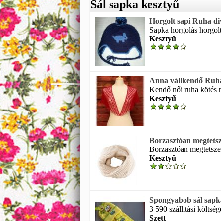
Sál sapka kesztyű
Horgolt sapi Ruha di
Sapka horgolás horgolt 
Kesztyű
Anna vállkendő Ruha 
Kendő női ruha kötés 
Kesztyű
Borzasztóan megtetszet
Borzasztóan megtetszett
Kesztyű
Spongyabob sál sapka
3 590 szállitási költsé
Szett