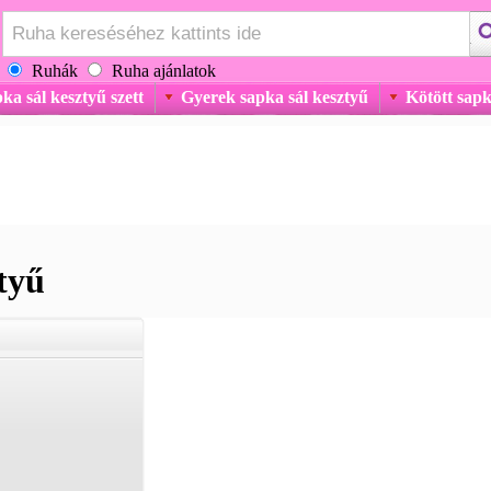
Ruhák
Ruha ajánlatok
ka sál kesztyű szett
Gyerek sapka sál kesztyű
Kötött sapk
tyű