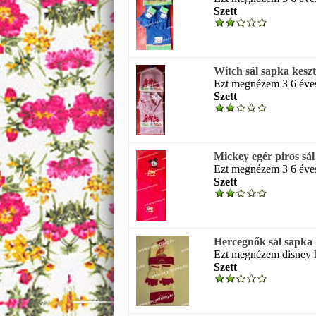
Szett
Witch sál sapka keszt
Ezt megnézem 3 6 éves 
Szett
Mickey egér piros sál
Ezt megnézem 3 6 éves 
Szett
Hercegnők sál sapka 
Ezt megnézem disney he
Szett