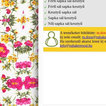
Férfi sapka sál kesztyű
Férfi sál sapka kesztyű
Kesztyű sapka sál
Sapka sál kesztyű
Női sapka sál kesztyű
A termékeket feltöltötte:
m.dor
írj neki emailt:
m.dora@ruhake
Ha szerkesztő akarsz lenni írj 
info@ruhakeresod.hu