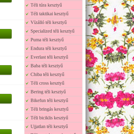
Téli túra kesztyű
Téli taktikai kesztyű
Vízálló téli kesztyű
Specialized téli kesztyű
Puma téli kesztyű
Endura téli kesztyű
Everlast téli kesztyű
Baba téli kesztyű
Chiba téli kesztyű
Téli cross kesztyű
Bering téli kesztyű
Bikefun téli kesztyű
Téli bringás kesztyű
Téli biciklis kesztyű
Ujjatlan téli kesztyű