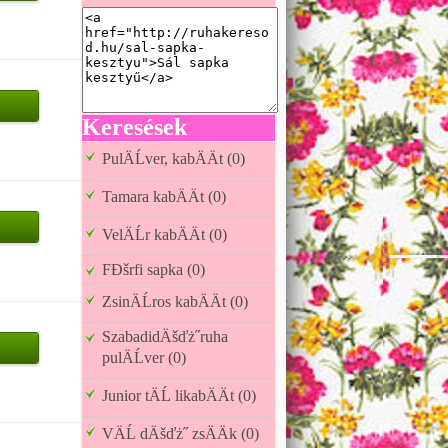
Keresések
PulÄĹver, kabÄÄt (0)
Tamara kabÄÄt (0)
VelÄĹr kabÄÄt (0)
FĐšrfi sapka (0)
ZsinÄĹros kabÄÄt (0)
SzabadidÄšďż˝ruha
pulÄĹver (0)
Junior tÄĹ likabÄÄt (0)
VÄĹ dÄšďż˝ zsÄÄk (0)