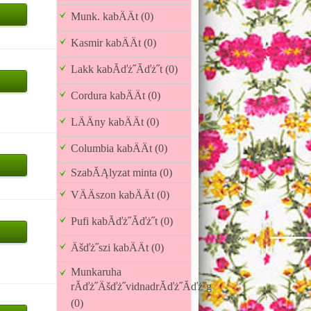
Munk. kabÄÄt (0)
Kasmir kabÄÄt (0)
Lakk kabĂďż˝Ăďż˝t (0)
Cordura kabÄÄt (0)
LÄÄny kabÄÄt (0)
Columbia kabÄÄt (0)
SzabĂĄlyzat minta (0)
VÄÄszon kabÄÄt (0)
Pufi kabĂďż˝Ăďż˝t (0)
Äšďż˝szi kabÄÄt (0)
Munkaruha
rĂďż˝Äšďż˝vidnadrĂďż˝Ăďż˝g
(0)