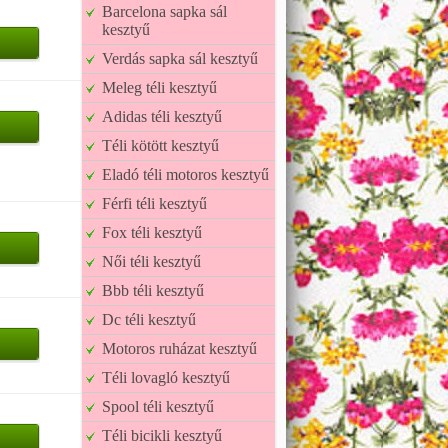
Barcelona sapka sál
kesztyű
Verdás sapka sál kesztyű
Meleg téli kesztyű
Adidas téli kesztyű
Téli kötött kesztyű
Eladó téli motoros kesztyű
Férfi téli kesztyű
Fox téli kesztyű
Női téli kesztyű
Bbb téli kesztyű
Dc téli kesztyű
Motoros ruházat kesztyű
Téli lovagló kesztyű
Spool téli kesztyű
Téli bicikli kesztyű