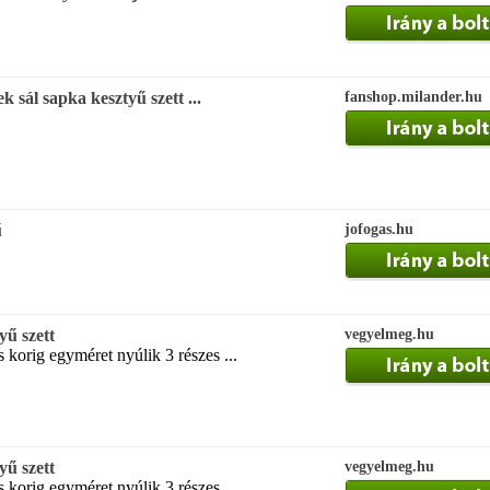
 sál sapka kesztyű szett ...
fanshop.milander.hu
ű
jofogas.hu
yű szett
vegyelmeg.hu
korig egyméret nyúlik 3 részes ...
yű szett
vegyelmeg.hu
korig egyméret nyúlik 3 részes ...