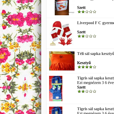
Szett
Liverpool F C gyermek
Szett
Téli sál sapka keszty
Kesztyű
Tigris sál sapka keszt
Ezt megnézem 3 6 éves 
Szett
Tigris sál sapka keszt
Ezt megnézem 3 6 éves 