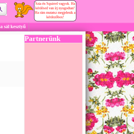
Szia én Squirrel vagyok. Ha
kérdésed van írj nyugodtan!
Ha rám mutatsz megjelenik a
kérdezőbox!
a sál kesztyű
Partnerünk