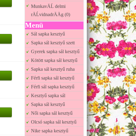
MunkavÄĹ delmi
rÄĹvidnadrÄÄg (0)
Menü
Sál sapka kesztyű
Sapka sál kesztyű szett
Gyerek sapka sál kesztyű
Kötött sapka sál kesztyű
Sapka sál kesztyű ruha
Férfi sapka sál kesztyű
Férfi sál sapka kesztyű
Kesztyű sapka sál
Sapka sál kesztyű
Női sapka sál kesztyű
Olcsó sapka sál kesztyű
Nike sapka kesztyű