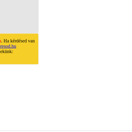
a
. Ha kérdésed van
resod.hu
nekünk: