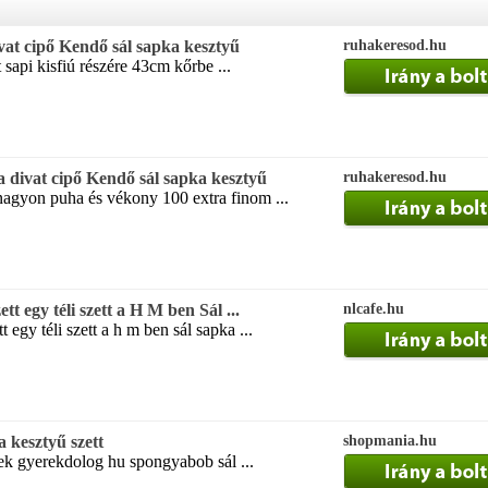
vat cipő Kendő sál sapka kesztyű
ruhakeresod.hu
sapi kisfiú részére 43cm kőrbe ...
divat cipő Kendő sál sapka kesztyű
ruhakeresod.hu
nagyon puha és vékony 100 extra finom ...
t egy téli szett a H M ben Sál ...
nlcafe.hu
 egy téli szett a h m ben sál sapka ...
 kesztyű szett
shopmania.hu
gek gyerekdolog hu spongyabob sál ...