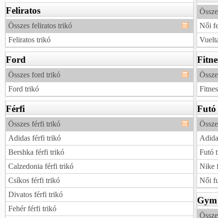
Feliratos
Összes
Összes feliratos trikó
Női fe
Feliratos trikó
Vuelta
Ford
Fitne
Összes ford trikó
Összes
Ford trikó
Fitnes
Férfi
Futó
Összes férfi trikó
Összes
Adidas férfi trikó
Adidas
Bershka férfi trikó
Futó t
Calzedonia férfi trikó
Nike f
Csíkos férfi trikó
Női fu
Divatos férfi trikó
Gym
Fehér férfi trikó
Össze