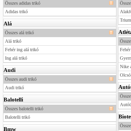
Összes adidas trikó
Össze
Adidas trikó
Alakf
Trium
Alá
Atlét
Összes alá trikó
Alá trikó
Összes
Fehér ing alá trikó
Fehér 
Ing alá trikó
Gyerm
Nike a
Audi
Olcsó 
Összes audi trikó
Autó
Audi trikó
Összes
Balotelli
Autóü
Összes balotelli trikó
Biot
Balotelli trikó
Össze
Bmw