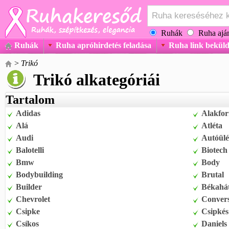
Ruhák
Ruha aján
Ruhák
Ruha apróhirdetés feladása
Ruha link beküld
>
Trikó
Trikó alkategóriái
Tartalom
Adidas
Alakfo
Alá
Atléta
Audi
Autóülé
Balotelli
Biotech
Bmw
Body
Bodybuilding
Brutal
Builder
Békahá
Chevrolet
Conver
Csipke
Csipkés
Csíkos
Daniels