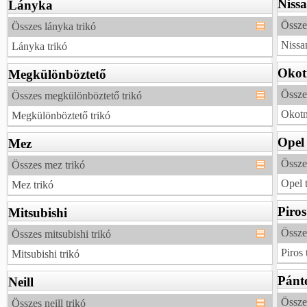
Niss
Lányka
Összes
Összes lányka trikó
Nissan
Lányka trikó
Okotn
Megkülönböztető
Összes
Összes megkülönböztető trikó
Okotne
Megkülönböztető trikó
Opel
Mez
Össze
Összes mez trikó
Opel 
Mez trikó
Piros
Mitsubishi
Összes
Összes mitsubishi trikó
Piros 
Mitsubishi trikó
Pánt
Neill
Össze
Összes neill trikó