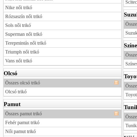
Scitec
Nike női trikó
Suzu
Rózsaszín női trikó
Össze
Sols női trikó
Suzuk
Superman női trikó
Terepmintás női trikó
Színe
Triumph női trikó
Összes
Vans női trikó
Színes
Olcsó
Toyo
Összes olcsó trikó
Összes
Olcsó trikó
Toyot
Pamut
Tuni
Összes pamut trikó
Összes
Fehér pamut trikó
Tunik
Női pamut trikó