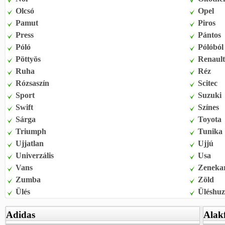
Olcsó
Opel
Pamut
Piros
Press
Pántos
Póló
Pólóból
Pöttyös
Renault
Ruha
Réz
Rózsaszín
Scitec
Sport
Suzuki
Swift
Színes
Sárga
Toyota
Triumph
Tunika
Ujjatlan
Ujjú
Univerzális
Usa
Vans
Zeneka
Zumba
Zöld
Ülés
Üléshuz
Adidas
Alak