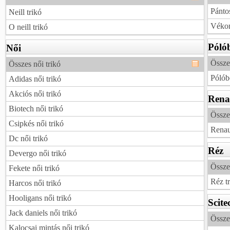
Pántos
Neill trikó
Vékon
O neill trikó
Póló
Női
Össze
Összes női trikó
Pólóbó
Adidas női trikó
Akciós női trikó
Rena
Biotech női trikó
Összes
Csipkés női trikó
Renaul
Dc női trikó
Réz
Devergo női trikó
Összes
Fekete női trikó
Réz t
Harcos női trikó
Hooligans női trikó
Scite
Jack daniels női trikó
Összes
Kalocsai mintás női trikó