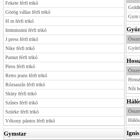
Fekete férfi trikó
Goldk
Görög vállas férfi trikó
Gym t
H m férfi trikó
Gyúr
Intimissimi férfi trikó
Össze
J press férfi trikó
Gyúró
Nike férfi trikó
Pamut férfi trikó
Hossz
Piros férfi trikó
Összes
Retro jeans férfi trikó
Hosszí
Rózsaszín férfi trikó
Női ho
Skiny férfi trikó
Háló
Színes férfi trikó
Összes
Szürke férfi trikó
Hálós
Vékony pántos férfi trikó
Ignis
Gymstar