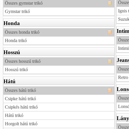
Összes
Összes gymstar trikó
Ignis 
Gymstar trikó
Suzuki
Honda
Intim
Összes honda trikó
Összes
Honda trikó
Intimi
Hosszú
Jean
Összes hosszú trikó
Összes
Hosszú trikó
Retro 
Hátú
Lons
Összes hátú trikó
Összes
Csipke hátú trikó
Lonsd
Csipkés hátú trikó
Hátú trikó
Lán
Horgolt hátú trikó
Össze