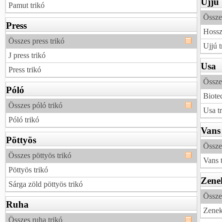
Ujjú
Pamut trikó
Összes
Press
Hossz
Összes press trikó
Ujjú t
J press trikó
Usa
Press trikó
Össze
Póló
Biotec
Összes póló trikó
Usa t
Póló trikó
Vans
Pöttyös
Össze
Összes pöttyös trikó
Vans 
Pöttyös trikó
Zene
Sárga zöld pöttyös trikó
Össze
Ruha
Zenek
Összes ruha trikó