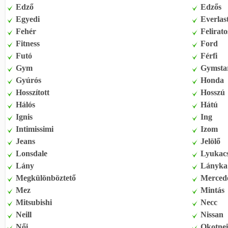
Edző
Edzős
Egyedi
Everlas
Fehér
Felirato
Fitness
Ford
Futó
Férfi
Gym
Gymsta
Gyúrós
Honda
Hosszított
Hosszú
Hálós
Hátú
Ignis
Ing
Intimissimi
Izom
Jeans
Jelölő
Lonsdale
Lyukac
Lány
Lányka
Megkülönböztető
Merced
Mez
Mintás
Mitsubishi
Necc
Neill
Nissan
Női
Okotnei