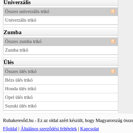
Univerzális
Összes univerzális trikó
Univerzális trikó
Zumba
Összes zumba trikó
Zumba trikó
Ülés
Összes ülés trikó
Bézs ülés trikó
Honda ülés trikó
Opel ülés trikó
Suzuki ülés trikó
Ruhakeresőd.hu - Ez az oldal azért készült, hogy Magyarország össze
Főoldal
|
Általános szerződési feltételek
|
Kapcsolat