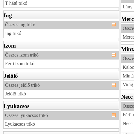
T hátú trikó
Lány 
Ing
Merc
Összes ing trikó
Össze
Ing trikó
Merce
Izom
Mint
Összes izom trikó
Össze
Férfi izom trikó
Kalocs
Jelölő
Mintás
Virág 
Összes jelölő trikó
Jelölő trikó
Necc
Lyukacsos
Össze
Férfi 
Összes lyukacsos trikó
Necc 
Lyukacsos trikó