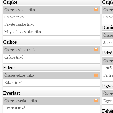
Csipke
Csip
Összes csipke trikó
Össze
Csipke trikó
Csipk
Fekete csipke trikó
Danie
Mayo chix csipke trikó
Összes
Csíkos
Jack d
Összes csíkos trikó
Edző
Csíkos trikó
Össze
Edzős
Edző 
Összes edzős trikó
Férfi 
Edzős trikó
Egye
Everlast
Össze
Összes everlast trikó
Egyed
Everlast trikó
Fehé