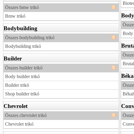
Biotec
Összes bmw trikó
Bod
Bmw trikó
Össze
Bodybuilding
Body 
Összes bodybuilding trikó
Brut
Bodybuilding trikó
Összes
Builder
Brutal
Összes builder trikó
Béka
Body builder trikó
Builder trikó
Össze
Shop builder trikó
Békah
Chevrolet
Conv
Összes chevrolet trikó
Össze
Chevrolet trikó
Conve