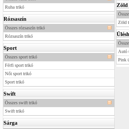
Zöld
Ruha trikó
Össze
Rózsaszín
Zöld t
Összes rózsaszín trikó
Ülés
Rózsaszín trikó
Össze
Sport
Autó 
Összes sport trikó
Pink ü
Férfi sport trikó
Női sport trikó
Sport trikó
Swift
Összes swift trikó
Swift trikó
Sárga