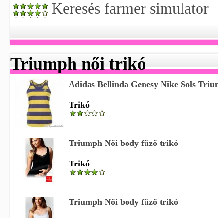
Keresés farmer simulator
Triumph női trikó
Adidas Bellinda Genesy Nike Sols Trium
Trikó
Triumph Női body fűző trikó
Trikó
Triumph Női body fűző trikó