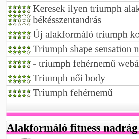
Keresek ilyen triumph alak
békésszentandrás
Új alakformáló triumph ko
Triumph shape sensation n
- triumph fehérnemű webá
Triumph női body
Triumph fehérnemű
Alakformáló fitness nadrág