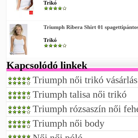
Trikó
Triumph Ribera Shirt 01 spagettipántos
Trikó
Kapcsolódó linkek
Triumph női trikó vásárlás
Triumph talisa női trikó
Triumph rózsaszín női fe
Triumph női body
Női női póló