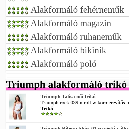
Alakformáló fehérneműk
Alakformáló magazin
Alakformáló ruhaneműk
Alakformáló bikinik
Alakformáló poló
Triumph alakformáló trikó
Triumph Talisa női trikó
Triumph rock 039 n roll w körmerevítős mel
Trikó
Triumph Ribera Shirt 01 spagetti-vállp