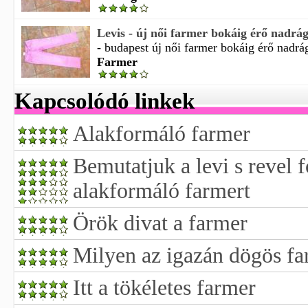
Levis - új női farmer bokáig érő nadrá
- budapest új női farmer bokáig érő nadrág
Farmer
Kapcsolódó linkek
Alakformáló farmer
Bemutatjuk a levi s revel f
alakformáló farmert
Örök divat a farmer
Milyen az igazán dögös f
Itt a tökéletes farmer