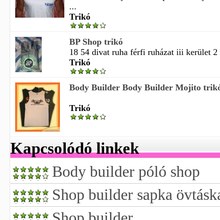
...
Trikó
BP Shop trikó
18 54 divat ruha férfi ruházat iii kerület 2
Trikó
Body Builder Body Builder Mojito trik
Trikó
Kapcsolódó linkek
Body builder póló shop
Shop builder sapka övtásk
Shop builder