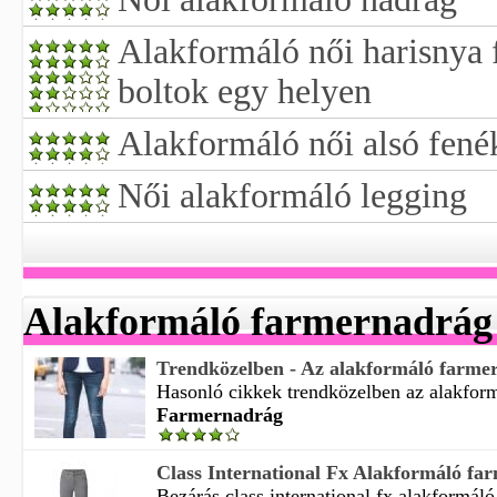
Alakformáló női harisnya 
boltok egy helyen
Alakformáló női alsó fené
Női alakformáló legging
Alakformáló farmernadrág
Trendközelben - Az alakformáló farme
Hasonló cikkek trendközelben az alakform
Farmernadrág
Class International Fx Alakformáló far
Bezárás class international fx alakformáló