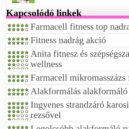
Kapcsolódó linkek
Farmacell fitness top nadra
Fitness nadrág akció
Anita fitnesz és szépségsz
wellness
Farmacell mikromasszázs f
Alakformálás alakformáló
Ingyenes strandzáró karosi
rezsővel
Legolcsóbb alakformáló ru