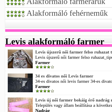
Alakformáló farmeráruk
Alakformáló fehérneműk
Levis alakformáló farmer
Levis újszerű női farmer felso ruhazat 
Levis újszerű női farmer felso ruhazat_tip
Farmer
34 es divatos női Levis farmer
34-es divatos női levis farmer 34-es divatos
Farmer
Levis új női farmer bokáig érő nadrág
Település vagy állam beállítása a követke
Nadrág