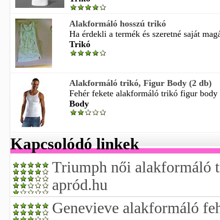
Alakformáló hosszú trikó
Ha érdekli a termék és szeretné saját magá
Trikó
Alakformáló trikó, Figur Body (2 db)
Fehér fekete alakformáló trikó figur body
Body
Kapcsolódó linkek
Triumph női alakformáló tri
apród.hu
Genevieve alakformáló feh