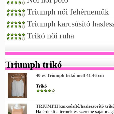
Triumph női fehérneműk
Triumph karcsúsító haslesz
Trikó női ruha
Triumph trikó
40 es Triumph trikó mell 41 46 cm
Trikó
TRIUMPH karcsúsító/hasleszorító tr
Ha érdekli a termék és szeretné saját magá