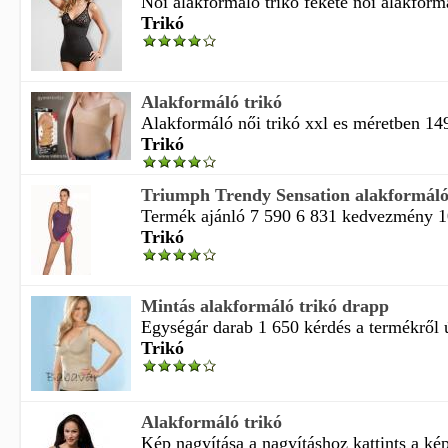
Női alakformáló trikó fekete női alakformál
Trikó
Alakformáló trikó
Alakformáló női trikó xxl es méretben 149
Trikó
Triumph Trendy Sensation alakformáló
Termék ajánló 7 590 6 831 kedvezmény 1
Trikó
Mintás alakformáló trikó drapp
Egységár darab 1 650 kérdés a termékről új
Trikó
Alakformáló trikó
Kép nagyítása a nagyításhoz kattints a képr