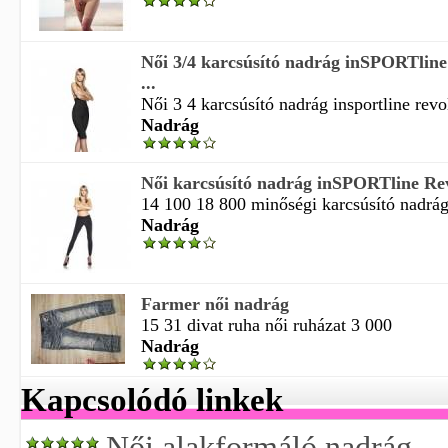
Női 3/4 karcsúsító nadrág inSPORTline
...
Női 3 4 karcsúsító nadrág insportline revol
Nadrág
Női karcsúsító nadrág inSPORTline Re
14 100 18 800 minőségi karcsúsító nadrág 
Nadrág
Farmer női nadrág
15 31 divat ruha női ruházat 3 000
Nadrág
Kapcsolódó linkek
Női alakformáló nadrág