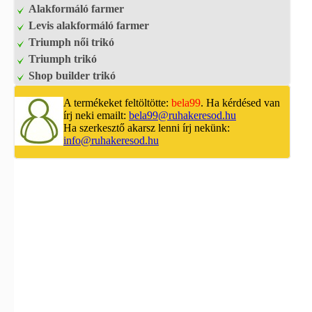
Alakformáló farmer
Levis alakformáló farmer
Triumph női trikó
Triumph trikó
Shop builder trikó
A termékeket feltöltötte:
bela99
. Ha kérdésed van
írj neki emailt:
bela99@ruhakeresod.hu
Ha szerkesztő akarsz lenni írj nekünk:
info@ruhakeresod.hu