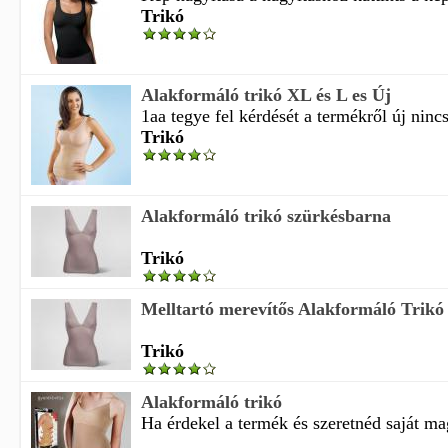
Trikó
Alakformáló trikó XL és L es Új
1aa tegye fel kérdését a termékről új ninc
Trikó
Alakformáló trikó szürkésbarna
Trikó
Melltartó merevítős Alakformáló Trikó
Trikó
Alakformáló trikó
Ha érdekel a termék és szeretnéd saját m
...