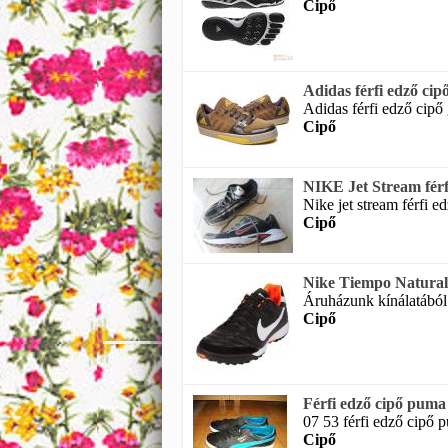
Cipő
Adidas férfi edző ci
Adidas férfi edző cipő
Cipő
NIKE Jet Stream férfi
Nike jet stream férfi ed
Cipő
Nike Tiempo Natural 
Áruházunk kínálatából ni
Cipő
Férfi edző cipő puma
07 53 férfi edző cipő p
Cipő