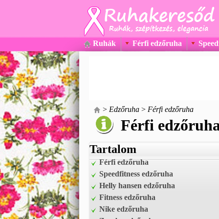
Ruhák
Férfi edzőruha
Speed
>
Edzőruha
>
Férfi edzőruha
Férfi edzőruh
Tartalom
Férfi edzőruha
Speedfitness edzőruha
Helly hansen edzőruha
Fitness edzőruha
Nike edzőruha