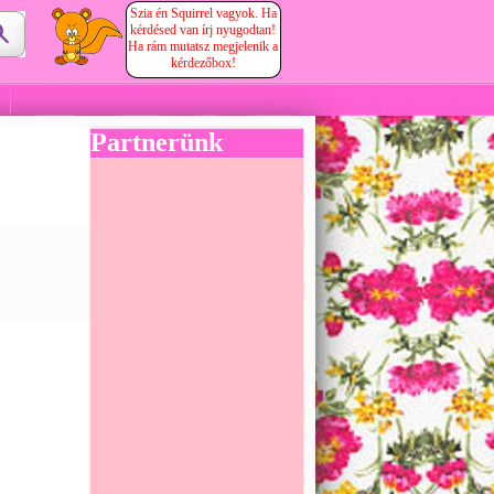
Szia én Squirrel vagyok. Ha
kérdésed van írj nyugodtan!
Ha rám mutatsz megjelenik a
kérdezőbox!
Partnerünk