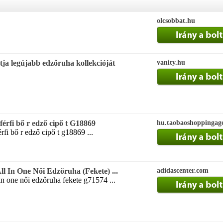
olcsobbat.hu
ja legújabb edzőruha kollekcióját
vanity.hu
 férfi bő r edző cipő t G18869
hu.taobaoshoppingag
rfi bő r edző cipő t g18869 ...
ll In One Női Edzőruha (Fekete) ...
adidascenter.com
in one női edzőruha fekete g71574 ...