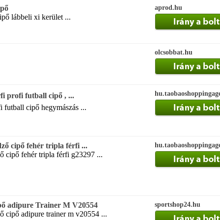
ipő
aprod.hu
pő lábbeli xi kerület ...
olcsobbat.hu
hu.taobaoshoppingag
profi futball cipő , ...
fi futball cipő hegymászás ...
ő cipő fehér tripla férfi ...
hu.taobaoshoppingag
 cipő fehér tripla férfi g23297 ...
ipő adipure Trainer M V20554
sportshop24.hu
ő cipő adipure trainer m v20554 ...