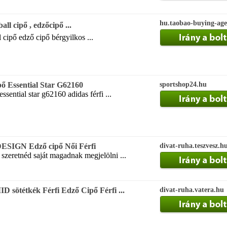
hu.taobao-buying-age
ll cipő , edzőcipő ...
l cipő edző cipő bérgyilkos ...
pő Essential Star G62160
sportshop24.hu
ssential star g62160 adidas férfi ...
ESIGN Edző cipő Női Férfi
divat-ruha.teszvesz.h
 szeretnéd saját magadnak megjelölni ...
 sötétkék Férfi Edző Cipő Férfi ...
divat-ruha.vatera.hu