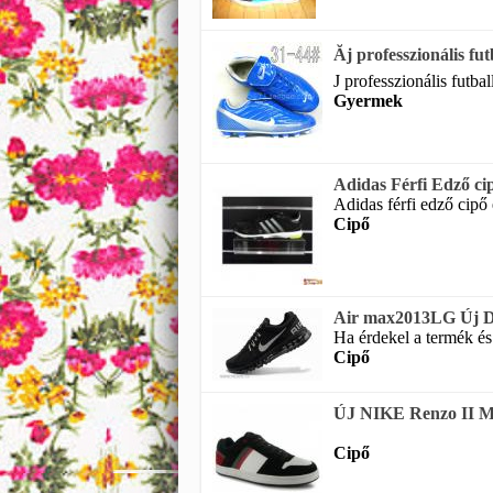
Ăj professzionális futba
J professzionális futbal
Gyermek
Adidas Férfi Edző ci
Adidas férfi edző cipő e
Cipő
Air max2013LG Új D
Ha érdekel a termék és
Cipő
ÚJ NIKE Renzo II MID
Cipő