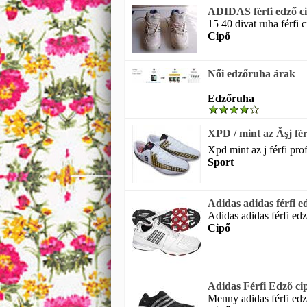
ADIDAS férfi edző c
15 40 divat ruha férfi ci
Cipő
Női edzőruha árak
Edzőruha
XPD / mint az Ăşj férfi 
Xpd mint az j férfi pro
Sport
Adidas adidas férfi edz
Adidas adidas férfi edző
Cipő
Adidas Férfi Edző c
Menny adidas férfi edz