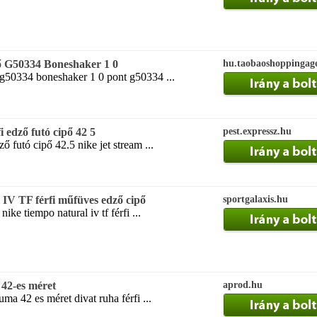
pő G50334 Boneshaker 1 0
hu.taobaoshoppingag
 g50334 boneshaker 1 0 pont g50334 ...
 edző futó cipő 42 5
pest.expressz.hu
ző futó cipő 42.5 nike jet stream ...
IV TF férfi műfüves edző cipő
sportgalaxis.hu
ke tiempo natural iv tf férfi ...
 42-es méret
aprod.hu
uma 42 es méret divat ruha férfi ...