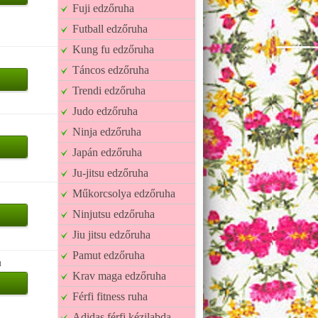
Fuji edzőruha
Futball edzőruha
Kung fu edzőruha
Táncos edzőruha
Trendi edzőruha
Judo edzőruha
Ninja edzőruha
Japán edzőruha
Ju-jitsu edzőruha
Műkorcsolya edzőruha
Ninjutsu edzőruha
Jiu jitsu edzőruha
Pamut edzőruha
u
Krav maga edzőruha
Férfi fitness ruha
Adidas férfi kézilabda