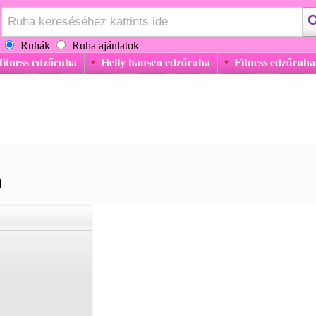
Ruhák
Ruha ajánlatok
fitness edzőruha
Helly hansen edzőruha
Fitness edzőruha
a