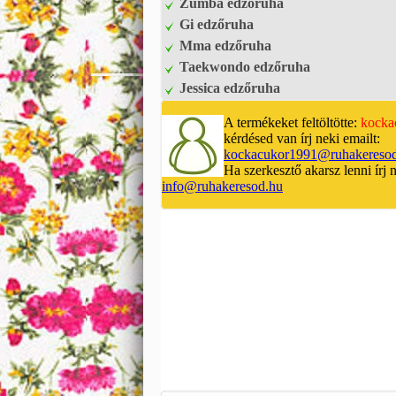
Zumba edzőruha
Gi edzőruha
Mma edzőruha
Taekwondo edzőruha
Jessica edzőruha
A termékeket feltöltötte:
kocka
kérdésed van írj neki emailt:
kockacukor1991@ruhakereso
Ha szerkesztő akarsz lenni írj 
info@ruhakeresod.hu