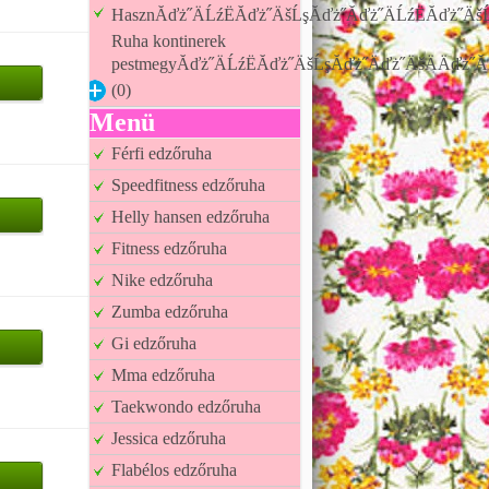
HasznĂďż˝ÄĹźËĂďż˝ÄšĹşĂďż˝Ăďż˝ÄĹźËĂďż˝ÄšĹ
Ruha kontinerek
pestmegyĂďż˝ÄĹźËĂďż˝ÄšĹşĂďż˝Äďż˝ÄšÄÄďż˝Ă
(0)
Menü
Férfi edzőruha
Speedfitness edzőruha
Helly hansen edzőruha
Fitness edzőruha
Nike edzőruha
Zumba edzőruha
Gi edzőruha
Mma edzőruha
Taekwondo edzőruha
Jessica edzőruha
Flabélos edzőruha