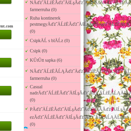
NÄďż˝ÄĹźËĂďż˝ÄšĹşĂďż˝Äďż˝ÄšÄÄďż˝ÄĹźËĂ
farmerruha (0)
Ruha kontinerek
pestmegyÄďż˝ÄĹźËĂďż˝ÄšĹşĂďż˝Äďż˝ÄĹźËĂĹĄÄ
ent.com
(0)
CsipkÄĹ s blÄĹz (0)
Csipk (0)
KŮtŮtt sapka (6)
NĂďż˝ÄĹźËĂĹĄĂďż˝Äďż˝ÄĹźËĂĹĄÄšĹÄďż˝ÄĹź
farmerruha (0)
Casual
nadrÄďż˝ÄĹźËĂďż˝ÄšĹşĂďż˝Äďż˝ÄĹźËĂĹĄÄšĹÄ
(0)
PĂďż˝ÄĹźËĂďż˝ÄšĹşĂďż˝Äďż˝ÄšÄĂďż˝ÄšĹşĂďż˝
ezĂďż˝ÄĹźËĂďż˝ÄšĹşĂďż˝Äďż˝ÄšÄĂĹĄÄĹźËst
(0)