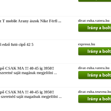
 T mobile Arany ászok Nike Férfi ...
divat-ruha.vatera.hu
 edző futó cipő 42 5
expressz.hu
ő CSAK MA !!! 40-45 ig 3950!!
divat-ruha.vatera.hu
szeretné saját magának megjelölni ...
ő CSAK MA !!! 40-45 ig 3950!!
divat-ruha.teszvesz.h
 szeretnéd saját magadnak megjelölni ...