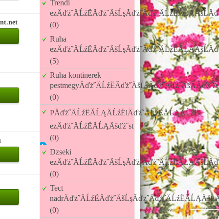
Trendi
ezÄďż˝ÄĹźËĂďż˝ÄšĹşĂďż˝Äďż˝ÄĹźËĂĹĄÄšĹÄď
nt.net
(0)
Ruha
ezÄďż˝ÄĹźËĂďż˝ÄšĹşĂďż˝Äďż˝ÄĹźËĂĹĄÄšĹÄď
(5)
Ruha kontinerek
pestmegyĂďż˝ÄĹźËĂďż˝ÄšĹşĂďż˝Äďż˝ÄšÄÄďż˝Ă
(0)
PÄďż˝ÄĹźËĂĹĄÄĹźËlÄďż˝ÄĹźËĂĹĄÄĹźË,
ezÄďż˝ÄĹźËĂĹĄÄšďż˝st
(0)
u
Dzseki
ezÄďż˝ÄĹźËĂďż˝ÄšĹşĂďż˝Äďż˝ÄĹźËĂĹĄÄšĹÄď
(0)
Tect
nadrÄďż˝ÄĹźËĂďż˝ÄšĹşĂďż˝Äďż˝ÄĹźËĂĹĄÄšĹÄ
(0)