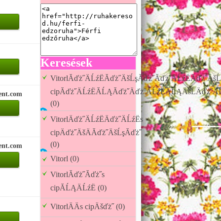
Keresések
VitorlĂďż˝ÄĹźËĂďż˝ÄšĹşĂďż˝Ăďż˝ÄĹźËĂďż˝ÄšĹ
cipĂďż˝ÄĹźËĂĹĄĂďż˝Äďż˝ÄĹźËĂĹĄÄšĹÄďż˝Ä
ent.com
(0)
VitorlÄďż˝ÄĹźËÄďż˝ÄĹźËs
cipÄďż˝ÄšÄĂďż˝ÄšĹşĂďż˝
(0)
ent.com
Vitorl (0)
VitorlĂďż˝Ăďż˝s
cipĂĹĄÄĹźË (0)
VitorlÄÄs cipÄšďż˝ (0)