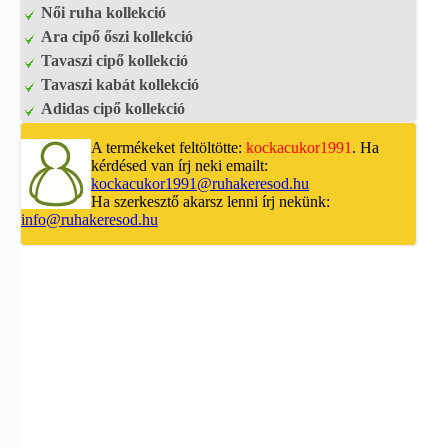
Női ruha kollekció
Ara cipő őszi kollekció
Tavaszi cipő kollekció
Tavaszi kabát kollekció
Adidas cipő kollekció
A termékeket feltöltötte:
kockacukor1991
. Ha
kérdésed van írj neki emailt:
kockacukor1991@ruhakeresod.hu
Ha szerkesztő akarsz lenni írj nekünk:
info@ruhakeresod.hu