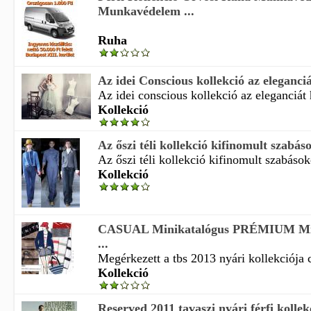
Munkavédelem ...
Ruha
Az idei Conscious kollekció az eleganciát
Az idei conscious kollekció az eleganciát 
Kollekció
Az őszi téli kollekció kifinomult szabáso
Az őszi téli kollekció kifinomult szabások
Kollekció
CASUAL Minikatalógus PRÉMIUM Min
...
Megérkezett a tbs 2013 nyári kollekciója c
Kollekció
Reserved 2011 tavaszi nyári férfi kollek