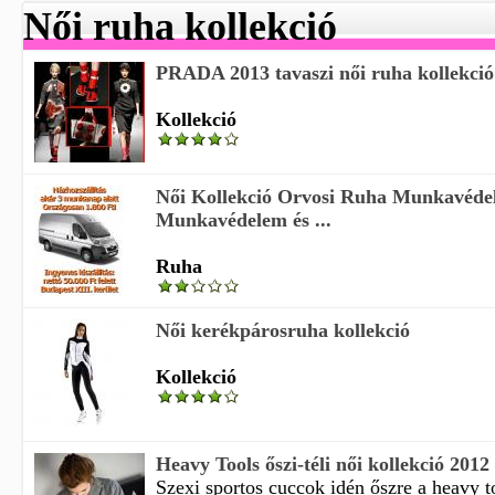
Női ruha kollekció
PRADA 2013 tavaszi női ruha kollekció
Kollekció
Női Kollekció Orvosi Ruha Munkavéde
Munkavédelem és ...
Ruha
Női kerékpárosruha kollekció
Kollekció
Heavy Tools őszi-téli női kollekció 2012
Szexi sportos cuccok idén őszre a heavy too