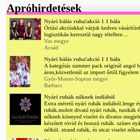
Apróhirdetések
Nyári bálás ruha!akció 1 1 bála
Óriási akcióakkal várjuk kedves vásárlóin
logisztikán keresztül nagy tételben ...
Vas megye
Acsád
Nyári bálás ruha!akció 1 1 bála
A kategóiás summer pack originál angol b
áron,közvetlenül az import őrtől.figyelem 
Győr-Moson-Sopron megye
Barbacs
Nyári ruhák nőknek indiából
Extra méretű nyári ruhák indiából.lenge é
ruhák.molett divatú nyári ruhák, tunikák 
nőknek.könnyed viselet és divatos megjel
készített rövid és hosszú ruhák. színes ny
nélkül. strand ruhák, és utcai viselet nőkn