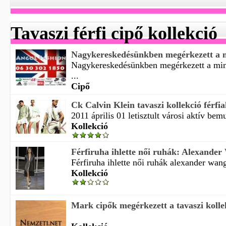
Tavaszi férfi cipő kollekció
Nagykereskedésünkben megérkezett a mi
Nagykereskedésünkben megérkezett a minő
...
Cipő
Ck Calvin Klein tavaszi kollekció férfi
2011 április 01 letisztult városi aktív bemu
Kollekció
Férfiruha ihlette női ruhák: Alexander 
Férfiruha ihlette női ruhák alexander wang
Kollekció
Mark cipők megérkezett a tavaszi kolle