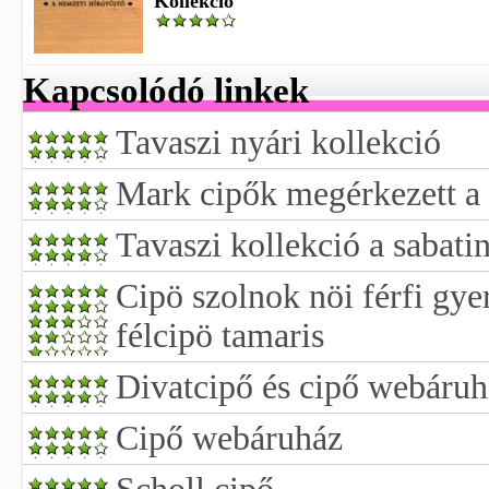
Kollekció
Kapcsolódó linkek
Tavaszi nyári kollekció
Mark cipők megérkezett a 
Tavaszi kollekció a sabatin
Cipö szolnok nöi férfi gye
félcipö tamaris
Divatcipő és cipő webáruh
Cipő webáruház