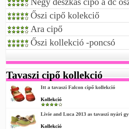
Négy deszkás cipő a dc ősz
Őszi cipő kolekciő
Ara cipő
Őszi kollekció -poncsó
Tavaszi cipő kollekció
Itt a tavaszi Falcon cipő kollekció
Kollekció
Livie and Luca 2013 as tavaszi nyári gy
Kollekció