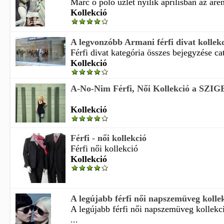
Marc o polo üzlet nyílik áprilisban az aren
Kollekció
A legvonzóbb Armani férfi divat kollek
Férfi divat kategória összes bejegyzése cate
Kollekció
A-No-Nim Férfi, Női Kollekció a SZI
Kollekció
Férfi - női kollekció
Férfi női kollekció
Kollekció
A legújabb férfi női napszemüveg kollekc
A legújabb férfi női napszemüveg kollekc
...