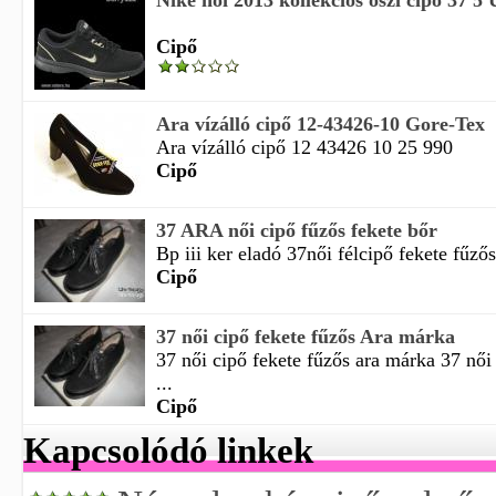
Nike női 2013 kollekciós őszi cipő 3
Cipő
Ara vízálló cipő 12-43426-10 Gore-Tex
Ara vízálló cipő 12 43426 10 25 990
Cipő
37 ARA női cipő fűzős fekete bőr
Bp iii ker eladó 37női félcipő fekete fűzős
Cipő
37 női cipő fekete fűzős Ara márka
37 női cipő fekete fűzős ara márka 37 női
...
Cipő
Kapcsolódó linkek