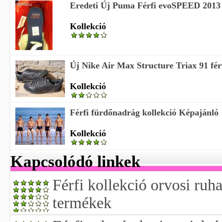
Eredeti Új Puma Férfi evoSPEED 2013 
Kollekció
Új Nike Air Max Structure Triax 91 férfi
Kollekció
Férfi fürdőnadrág kollekció Képajánló
Kollekció
Kapcsolódó linkek
Férfi kollekció orvosi ru
termékek