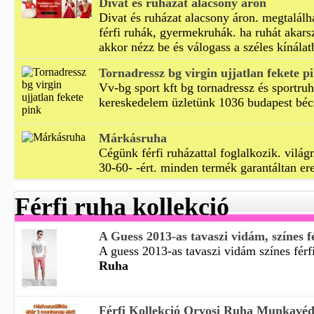
Divat és ruházat alacsony áron
Divat és ruházat alacsony áron. megtalálh
férfi ruhák, gyermekruhák. ha ruhát akarsz
akkor nézz be és válogass a széles kínálat
Tornadressz bg virgin ujjatlan fekete p
Vv-bg sport kft bg tornadressz és sportruh
kereskedelem üzletünk 1036 budapest béc
Márkásruha
Cégünk férfi ruházattal foglalkozik. világ
30-60- -ért. minden termék garantáltan ere
Férfi ruha kollekció
A Guess 2013-as tavaszi vidám, színes fé
A guess 2013-as tavaszi vidám színes férfi
Ruha
Férfi Kollekció Orvosi Ruha Munkavé