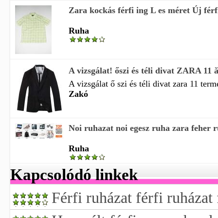
Zara kockás férfi ing L es méret Új férf
Ruha
A vizsgálat! őszi és téli divat ZARA 11 ă
A vizsgálat ő szi és téli divat zara 11 term
Zakó
Noi ruhazat noi egesz ruha zara feher ru
Ruha
Kapcsolódó linkek
Férfi ruházat férfi ruházat 