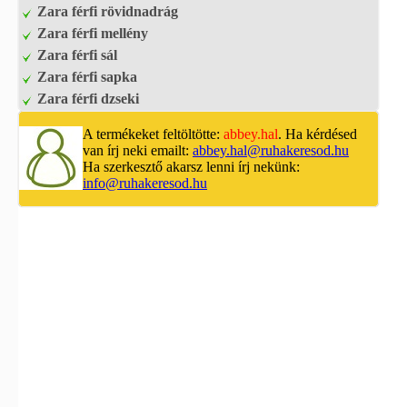
Zara férfi rövidnadrág
Zara férfi mellény
Zara férfi sál
Zara férfi sapka
Zara férfi dzseki
A termékeket feltöltötte:
abbey.hal
. Ha kérdésed
van írj neki emailt:
abbey.hal@ruhakeresod.hu
Ha szerkesztő akarsz lenni írj nekünk:
info@ruhakeresod.hu