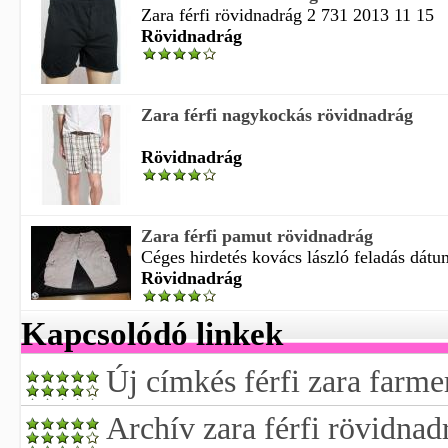
Zara férfi rövidnadrág 2 731 2013 11 15
Rövidnadrág
Zara férfi nagykockás rövidnadrág
Rövidnadrág
Zara férfi pamut rövidnadrág
Céges hirdetés kovács lászló feladás dátu
Rövidnadrág
Kapcsolódó linkek
Új címkés férfi zara farme
Archív zara férfi rövidnad