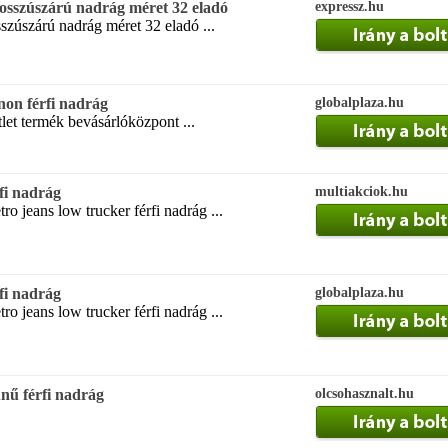
 hosszúszárú nadrág méret 32 eladó
expressz.hu
sszúszárú nadrág méret 32 eladó ...
on férfi nadrág
globalplaza.hu
let termék bevásárlóközpont ...
fi nadrág
multiakciok.hu
ro jeans low trucker férfi nadrág ...
fi nadrág
globalplaza.hu
ro jeans low trucker férfi nadrág ...
nű férfi nadrág
olcsohasznalt.hu