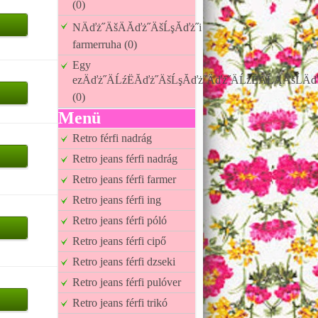
(0)
NÄďż˝ÄšÄĂďż˝ÄšĹşĂďż˝i
farmerruha (0)
Egy
ezÄďż˝ÄĹźËĂďż˝ÄšĹşĂďż˝Äďż˝ÄĹźËĂĹĄÄšĹÄď
(0)
Menü
Retro férfi nadrág
Retro jeans férfi nadrág
Retro jeans férfi farmer
Retro jeans férfi ing
Retro jeans férfi póló
Retro jeans férfi cipő
Retro jeans férfi dzseki
Retro jeans férfi pulóver
Retro jeans férfi trikó