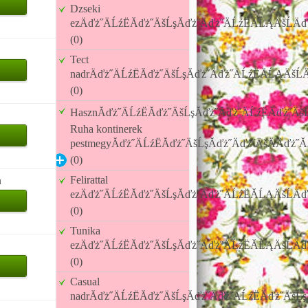
Dzseki
ezÄďż˝ÄĹźËĂďż˝ÄšĹşĂďż˝Äďż˝ÄĹźËĂĹĄÄšĹÄď
(0)
Tect
nadrÄďż˝ÄĹźËĂďż˝ÄšĹşĂďż˝Äďż˝ÄĹźËĂĹĄÄšĹÄ
(0)
HasznĂďż˝ÄĹźËĂďż˝ÄšĹşĂďż˝Ăďż˝ÄĹźËĂďż˝ÄšĹ
Ruha kontinerek
pestmegyĂďż˝ÄĹźËĂďż˝ÄšĹşĂďż˝Äďż˝ÄšÄÄďż˝Ă
(0)
Felirattal
u
ezÄďż˝ÄĹźËĂďż˝ÄšĹşĂďż˝Äďż˝ÄĹźËĂĹĄÄšĹÄď
(0)
Tunika
ezÄďż˝ÄĹźËĂďż˝ÄšĹşĂďż˝Äďż˝ÄĹźËĂĹĄÄšĹÄď
(0)
Casual
nadrĂďż˝ÄĹźËĂďż˝ÄšĹşĂďż˝Ăďż˝ÄĹźËĂďż˝ÄšĹş