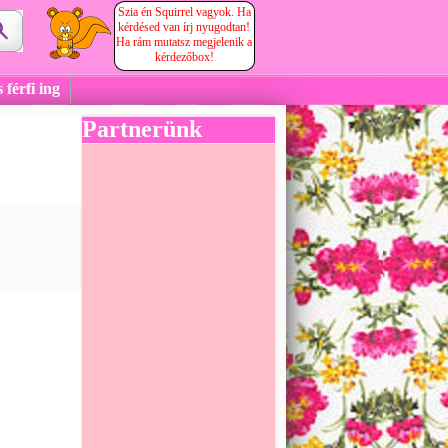
Szia én Squirrel vagyok. Ha
kérdésed van írj nyugodtan!
Ha rám mutatsz megjelenik a
kérdezőbox!
 férfi ing
Partnerünk