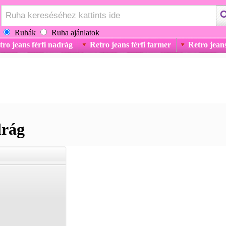
Ruhák
Ruha ajánlatok
tro jeans férfi nadrág
Retro jeans férfi farmer
Retro jeans
drág