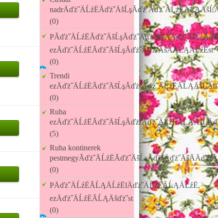
nadrÄďż˝ÄĹźËĂďż˝ÄšĹşĂďż˝Äďż˝ÄĹźËĂĹĄÄšĹÄ
(0)
PĂďż˝ÄĹźËĂďż˝ÄšĹşĂďż˝Äďż˝ÄšÄĂďż˝ÄšĹşĂďż˝
ezĂďż˝ÄĹźËĂďż˝ÄšĹşĂďż˝Äďż˝ÄšÄĂĹĄÄĹźËst
(0)
Trendi
ezÄďż˝ÄĹźËĂďż˝ÄšĹşĂďż˝Äďż˝ÄĹźËĂĹĄÄšĹÄď
(0)
Ruha
ezÄďż˝ÄĹźËĂďż˝ÄšĹşĂďż˝Äďż˝ÄĹźËĂĹĄÄšĹÄď
(5)
Ruha kontinerek
pestmegyĂďż˝ÄĹźËĂďż˝ÄšĹşĂďż˝Äďż˝ÄšÄÄďż˝Ă
(0)
PÄďż˝ÄĹźËĂĹĄÄĹźËlÄďż˝ÄĹźËĂĹĄÄĹźË,
ezÄďż˝ÄĹźËĂĹĄÄšďż˝st
(0)