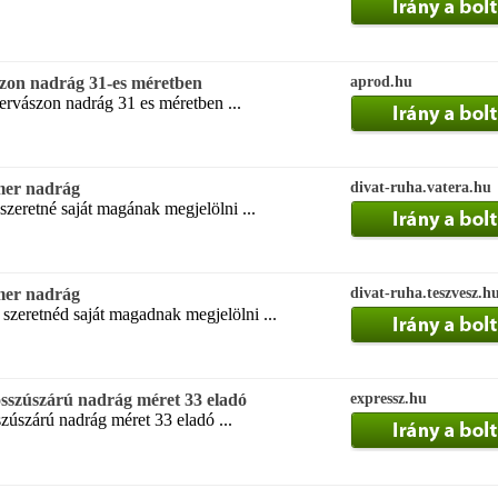
szon nadrág 31-es méretben
aprod.hu
mervászon nadrág 31 es méretben ...
rmer nadrág
divat-ruha.vatera.hu
szeretné saját magának megjelölni ...
rmer nadrág
divat-ruha.teszvesz.h
 szeretnéd saját magadnak megjelölni ...
hosszúszárú nadrág méret 33 eladó
expressz.hu
szúszárú nadrág méret 33 eladó ...