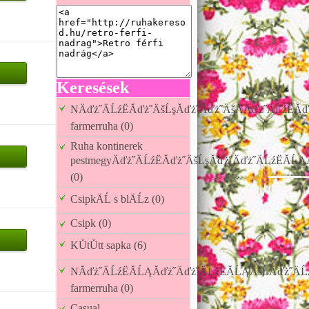
Keresések
NÄďż˝ÄĹźËĂďż˝ÄšĹşĂďż˝Äďż˝ÄšÄÄďż˝ÄĹźËĂ
farmerruha (0)
Ruha kontinerek
pestmegyÄďż˝ÄĹźËĂďż˝ÄšĹşĂďż˝Äďż˝ÄĹźËĂĹĄÄ
(0)
CsipkÄĹ s blÄĹz (0)
Csipk (0)
KŮtŮtt sapka (6)
NĂďż˝ÄĹźËĂĹĄĂďż˝Äďż˝ÄĹźËĂĹĄÄšĹÄďż˝ÄĹź
farmerruha (0)
Casual