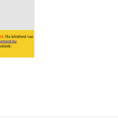
zil
. Ha kérdésed van
keresod.hu
nekünk: