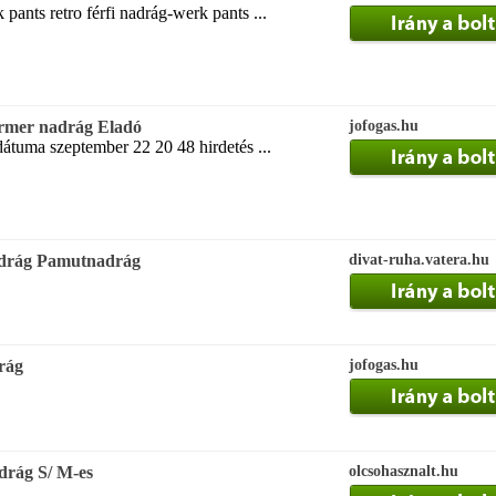
 pants retro férfi nadrág-werk pants ...
farmer nadrág Eladó
jofogas.hu
dátuma szeptember 22 20 48 hirdetés ...
adrág Pamutnadrág
divat-ruha.vatera.hu
drág
jofogas.hu
adrág S/ M-es
olcsohasznalt.hu