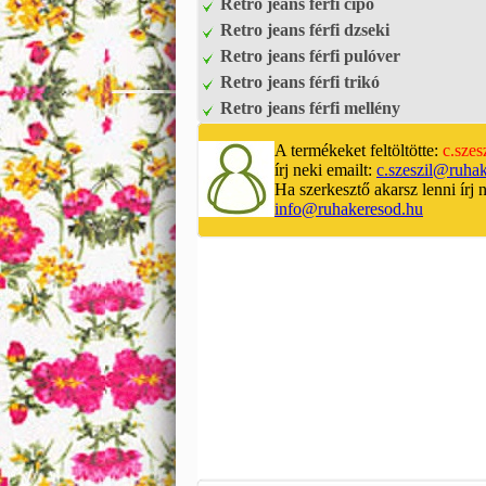
Retro jeans férfi cipő
Retro jeans férfi dzseki
Retro jeans férfi pulóver
Retro jeans férfi trikó
Retro jeans férfi mellény
A termékeket feltöltötte:
c.szes
írj neki emailt:
c.szeszil@ruha
Ha szerkesztő akarsz lenni írj 
info@ruhakeresod.hu