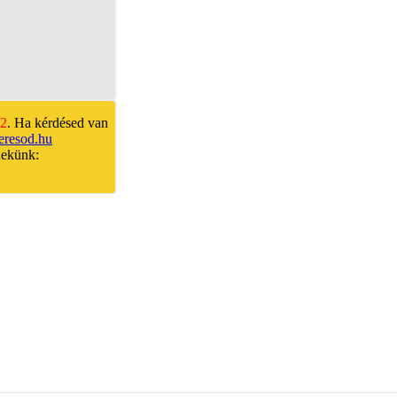
92
. Ha kérdésed van
eresod.hu
nekünk: