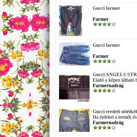
Gucci farmer
Farmer
Gucci farmer
Farmer
Gucci ANGELS STR
Eladó a képen látható b
Farmernadrág
Gucci eredeti sötétk
Ha érdekel a termék és
Farmernadrág