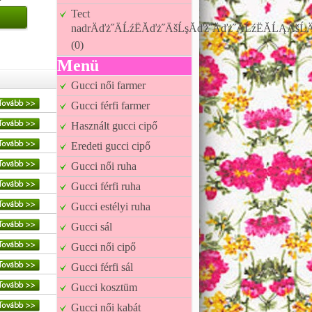
Tect
nadrÄďż˝ÄĹźËĂďż˝ÄšĹşĂďż˝Äďż˝ÄĹźËĂĹĄÄšĹÄ
(0)
Menü
Gucci női farmer
Gucci férfi farmer
Használt gucci cipő
Eredeti gucci cipő
Gucci női ruha
Gucci férfi ruha
Gucci estélyi ruha
Gucci sál
Gucci női cipő
Gucci férfi sál
Gucci kosztüm
Gucci női kabát