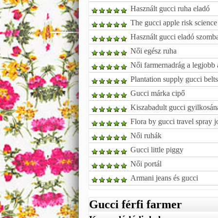
Használt gucci ruha eladó
The gucci apple risk science
Használt gucci eladó szomb
Női egész ruha
Női farmernadrág a legjobb
Plantation supply gucci belts
Gucci márka cipő
Kiszabadult gucci gyilkosána
Flora by gucci travel spray j
Női ruhák
Gucci little piggy
Női portál
Armani jeans és gucci
Gucci férfi farmer