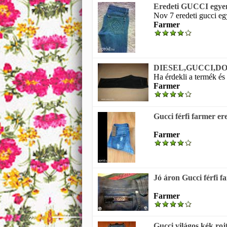
Eredeti GUCCI egyen
Nov 7 eredeti gucci eg
Farmer
DIESEL,GUCCI,DOL
Ha érdekli a termék és 
Farmer
Gucci férfi farmer er
Farmer
Jó áron Gucci férfi f
Farmer
Gucci világos kék ro