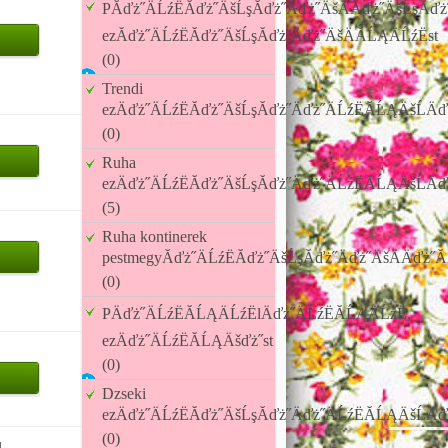
PĂďż˝ÄĹźËĂďż˝ÄšĹşĂďż˝Äďż˝ÄšÄĂďż˝ÄšĹşĂďż˝
ezĂďż˝ÄĹźËĂďż˝ÄšĹşĂďż˝Äďż˝ÄšÄĂĹĄÄĹźËst
(0)
Trendi
ezÄďż˝ÄĹźËĂďż˝ÄšĹşĂďż˝Äďż˝ÄĹźËĂĹĄÄšĹÄď
(0)
Ruha
ezÄďż˝ÄĹźËĂďż˝ÄšĹşĂďż˝Äďż˝ÄĹźËĂĹĄÄšĹÄď
(5)
Ruha kontinerek
pestmegyĂďż˝ÄĹźËĂďż˝ÄšĹşĂďż˝Äďż˝ÄšÄÄďż˝Ă
(0)
PÄďż˝ÄĹźËĂĹĄÄĹźËlÄďż˝ÄĹźËĂĹĄÄĹźË,
ezÄďż˝ÄĹźËĂĹĄÄšďż˝st
(0)
Dzseki
ezÄďż˝ÄĹźËĂďż˝ÄšĹşĂďż˝Äďż˝ÄĹźËĂĹĄÄšĹÄď
(0)
u