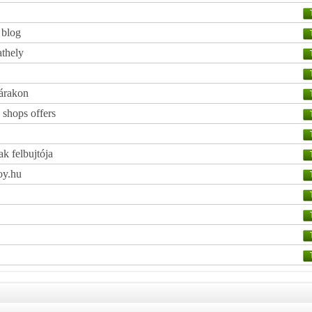
 blog
athely
 árakon
 shops offers
k felbujtója
oy.hu