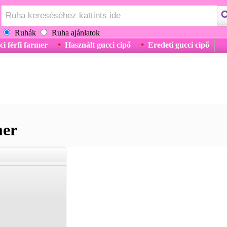
Ruhák
Ruha ajánlatok
i férfi farmer
Használt gucci cipő
Eredeti gucci cipő
mer