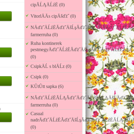
cipĂĹĄÄĹźË (0)
VitorlÄÄs cipÄšďż˝ (0)
NÄďż˝ÄĹźËĂďż˝ÄšĹşĂďż˝Äďż˝ÄšÄÄďż˝ÄĹźËĂ
farmerruha (0)
Ruha kontinerek
pestmegyÄďż˝ÄĹźËĂďż˝ÄšĹşĂďż˝Äďż˝ÄĹźËĂĹĄÄ
(0)
CsipkÄĹ s blÄĹz (0)
Csipk (0)
KŮtŮtt sapka (6)
NĂďż˝ÄĹźËĂĹĄĂďż˝Äďż˝ÄĹźËĂĹĄÄšĹÄďż˝ÄĹź
farmerruha (0)
u
Casual
nadrÄďż˝ÄĹźËĂďż˝ÄšĹşĂďż˝Äďż˝ÄĹźËĂĹĄÄšĹÄ
(0)