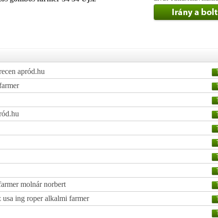
recen apród.hu
 farmer
ród.hu
farmer molnár norbert
 usa ing roper alkalmi farmer