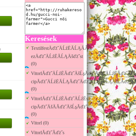
Keresések
TextilfestÄďż˝ÄĹźËĂĹĄĂÂ k
u
ezÄďż˝ÄĹźËĂĹĄÄšďż˝st
(0)
VitorlĂďż˝ÄĹźËĂďż˝ÄšĹşĂďż˝Ăďż˝ÄĹźËĂďż˝ÄšĹ
cipĂďż˝ÄĹźËĂĹĄĂďż˝Äďż˝ÄĹźËĂĹĄÄšĹÄďż˝Ä
(0)
VitorlÄďż˝ÄĹźËÄďż˝ÄĹźËs
cipÄďż˝ÄšÄĂďż˝ÄšĹşĂďż˝
(0)
Vitorl (0)
VitorlĂďż˝Ăďż˝s