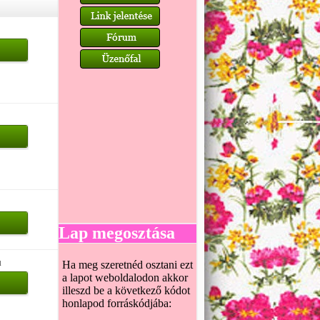
Lap megosztása
u
Ha meg szeretnéd osztani ezt
a lapot weboldalodon akkor
illeszd be a következő kódot
honlapod forráskódjába: