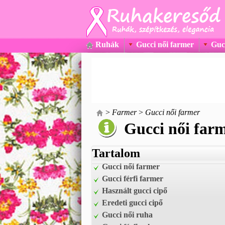
Ruhák
Gucci női farmer
Gucc
>
Farmer
>
Gucci női farmer
Gucci női far
Tartalom
Gucci női farmer
Gucci férfi farmer
Használt gucci cipő
Eredeti gucci cipő
Gucci női ruha