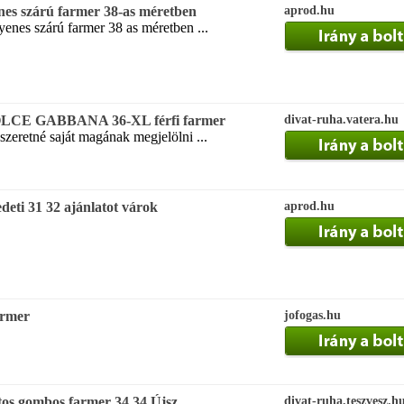
es szárú farmer 38-as méretben
aprod.hu
yenes szárú farmer 38 as méretben ...
CE GABBANA 36-XL férfi farmer
divat-ruha.vatera.hu
szeretné saját magának megjelölni ...
edeti 31 32 ajánlatot várok
aprod.hu
armer
jofogas.hu
jtos gombos farmer 34 34 Újsz
divat-ruha.teszvesz.h