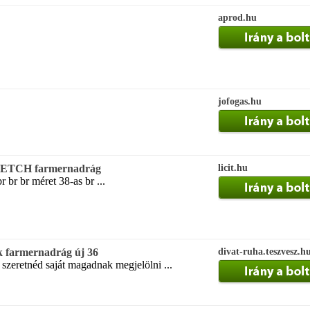
aprod.hu
jofogas.hu
ETCH farmernadrág
licit.hu
r br br méret 38-as br ...
ék farmernadrág új 36
divat-ruha.teszvesz.h
 szeretnéd saját magadnak megjelölni ...