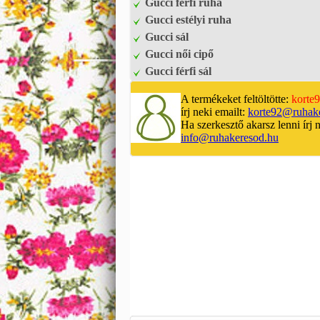
Gucci férfi ruha
Gucci estélyi ruha
Gucci sál
Gucci női cipő
Gucci férfi sál
A termékeket feltöltötte:
korte
írj neki emailt:
korte92@ruhak
Ha szerkesztő akarsz lenni írj 
info@ruhakeresod.hu