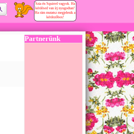
Szia én Squirrel vagyok. Ha
kérdésed van írj nyugodtan!
Ha rám mutatsz megjelenik a
kérdezőbox!
Partnerünk