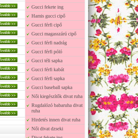
Gucci fekete ing
Hamis gucci cipő
Gucci férfi cipő
Gucci magasszárú cipő
Gucci férfi nadrág
Gucci férfi póló
Gucci téli sapka
Gucci férfi kabát
Gucci férfi sapka
Gucci baseball sapka
Női kiegészítők divat ruha
Rugdalózó babaruha divat
ruha
Hirdetés innen divat ruha
Női divat dzseki
Divat fekete ing