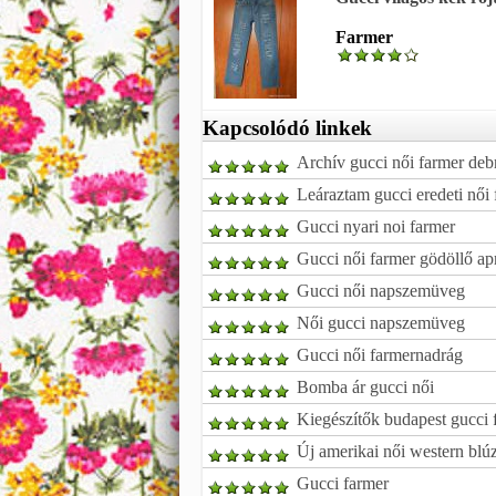
Farmer
Kapcsolódó linkek
Archív gucci női farmer deb
Leáraztam gucci eredeti női
Gucci nyari noi farmer
Gucci női farmer gödöllő ap
Gucci női napszemüveg
Női gucci napszemüveg
Gucci női farmernadrág
Bomba ár gucci női
Kiegészítők budapest gucci 
Új amerikai női western blúz
Gucci farmer