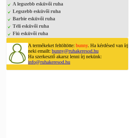
A legszebb esküvői ruha
Legszebb esküvői ruha
Barbie esküvői ruha
Téli esküvői ruha
Fiú esküvői ruha
A termékeket feltöltötte:
bunny
. Ha kérdésed van írj
neki emailt:
bunny@ruhakeresod.hu
Ha szerkesztő akarsz lenni írj nekünk:
info@ruhakeresod.hu