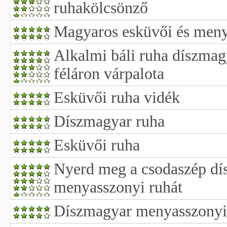
ruhakölcsönző
Magyaros esküvői és meny
Alkalmi báli ruha díszmag
féláron várpalota
Esküvői ruha vidék
Díszmagyar ruha
Esküvői ruha
Nyerd meg a csodaszép dí
menyasszonyi ruhát
Díszmagyar menyasszonyi