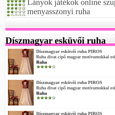
Lányok játékok online sz
menyasszonyi ruha
Díszmagyar esküvői ruha
Díszmagyar esküvői ruha PIROS
Ruha divat cipő magyar motívumokkal esk
Ruha
Díszmagyar esküvői ruha PIROS
Ruha divat cipő magyar motívumokkal esk
Ruha
Díszmagyar esküvői ruha PIROS