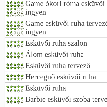
Game ókori róma esküvői r
ingyen
Game esküvői ruha tervezés
ingyen
Esküvői ruha szalon
Álom esküvői ruha
Esküvői ruha tervező
Hercegnő esküvői ruha
Esküvői ruha
Barbie esküvői szoba terve