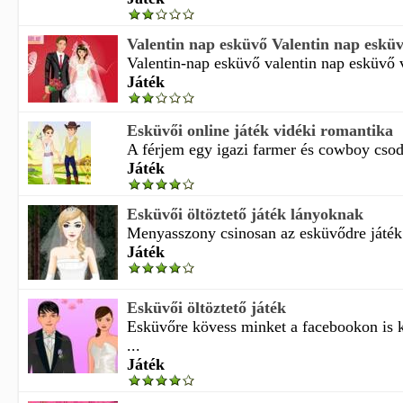
Valentin nap esküvő Valentin nap esküvői
Valentin-nap esküvő valentin nap esküvő v
Játék
Esküvői online játék vidéki romantika
A férjem egy igazi farmer és cowboy csod
Játék
Esküvői öltöztető játék lányoknak
Menyasszony csinosan az esküvődre játé
Játék
Esküvői öltöztető játék
Esküvőre kövess minket a facebookon is 
...
Játék