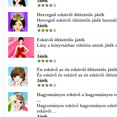
Játék
Hercegnő esküvői öltöztetős játék
Hercegnő esküvői öltöztetős játék használj
Játék
Esküvői öltöztetős játék
Lány a könyvtárban viktória smink játék o
...
Játék
Én esküvő az én esküvői öltöztetős játé
Én esküvő én esküvő az én esküvői öltözte
Játék
Hagyományos esküvő a hagyományos esk
...
Hagyományos esküvő hagyományos eskü
esküvői ...
Játék