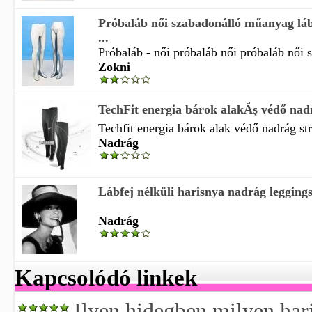
Próbaláb női szabadonálló műanyag lá
...
Próbaláb - női próbaláb női próbaláb női s
Zokni
TechFit energia bárok alakĂş védő nadr
Techfit energia bárok alak védő nadrág str
Nadrág
Lábfej nélküli harisnya nadrág legging
Nadrág
Kapcsolódó linkek
Ilyen hidegben milyen hari