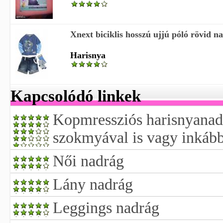
Xnext biciklis hosszú ujjú póló rövid na
Harisnya
Kapcsolódó linkek
Kopmressziós harisnyanadr
szokmyával is vagy inkáb
Női nadrág
Lány nadrág
Leggings nadrág