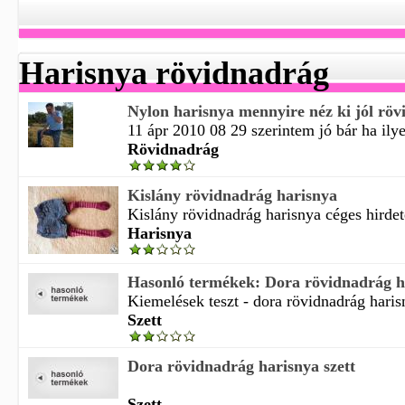
Harisnya rövidnadrág
Nylon harisnya mennyire néz ki jól röv
11 ápr 2010 08 29 szerintem jó bár ha ily
Rövidnadrág
Kislány rövidnadrág harisnya
Kislány rövidnadrág harisnya céges hirdeté
Harisnya
Hasonló termékek: Dora rövidnadrág ha
Kiemelések teszt - dora rövidnadrág haris
Szett
Dora rövidnadrág harisnya szett
Szett