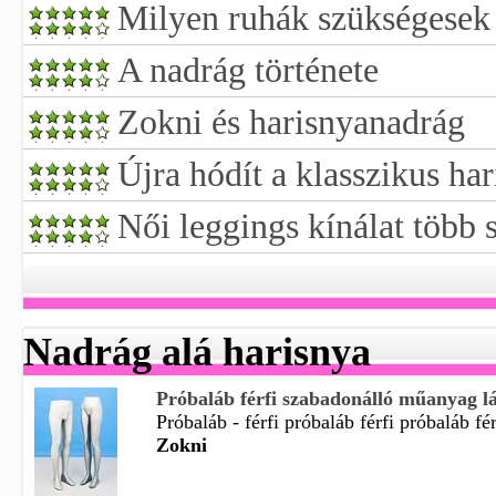
Milyen ruhák szükségesek 
A nadrág története
Zokni és harisnyanadrág
Újra hódít a klasszikus ha
Női leggings kínálat több 
Nadrág alá harisnya
Próbaláb férfi szabadonálló műanyag lá
Próbaláb - férfi próbaláb férfi próbaláb fér
Zokni