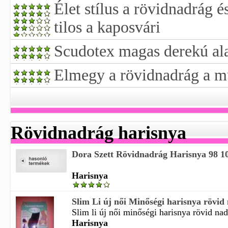
Élet stílus a rövidnadrág é
tilos a kaposvári
Scudotex magas derekú al
Elmegy a rövidnadrág a 
Rövidnadrág harisnya
Dora Szett Rövidnadrág Harisnya 98 1
Harisnya
Slim Li új női Minőségi harisnya rövid 
Slim li új női minőségi harisnya rövid nad
Harisnya