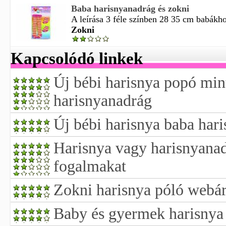
Baba harisnyanadrág és zokni
A leírása 3 féle színben 28 35 cm babákhoz
Zokni
Kapcsolódó linkek
Új bébi harisnya popó min
harisnyanadrág
Új bébi harisnya baba har
Harisnya vagy harisnyanad
fogalmakat
Zokni harisnya póló webá
Baby és gyermek harisnya