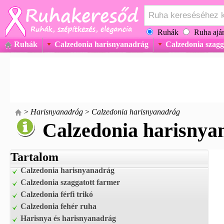
Ruhák
Ruha aján
Ruhák
Calzedonia harisnyanadrág
Calzedonia szagg
>
Harisnyanadrág
>
Calzedonia harisnyanadrág
Calzedonia harisnya
Tartalom
Calzedonia harisnyanadrág
Calzedonia szaggatott farmer
Calzedonia férfi trikó
Calzedonia fehér ruha
Harisnya és harisnyanadrág