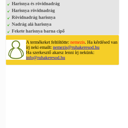
Harisnya és rövidnadrág
Harisnya rövidnadrág
Rövidnadrág harisnya
Nadrág alá harisnya
Fekete harisnya barna cipő
A termékeket feltöltötte:
nemezis
. Ha kérdésed van
írj neki emailt:
nemezis@ruhakeresod.hu
Ha szerkesztő akarsz lenni írj nekünk:
info@ruhakeresod.hu