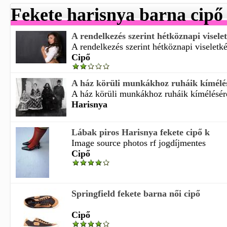
Fekete harisnya barna cipő
A rendelkezés szerint hétköznapi viselet
A rendelkezés szerint hétköznapi viseletkén
Cipő
A ház körüli munkákhoz ruháik kímélésé
A ház körüli munkákhoz ruháik kímélésére
Harisnya
Lábak piros Harisnya fekete cipő k
Image source photos rf jogdíjmentes
Cipő
Springfield fekete barna női cipő
Cipő