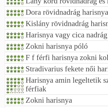
Lány kord rövidnadrág és h
Dora rövidnadrág harisnya
Kislány rövidnadrág haris
Harisnya vagy cica nadrág
Zokni harisnya póló
F f férfi harisnya zokni ko
Stradivarius fekete női ha
Harisnya amin legeltetik s
férfiak
Zokni harisnya