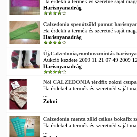
Ha érdekli a termék és szeretné saját magá
Harisnyanadrág
Calzedonia spenótzöld pamut harisnya
Ha érdekli a termék és szeretné saját magá
Harisnyanadrág
Új,Calzedonia,rombuszmintás harisnya
Aukció kezdete 2009 11 21 07 49 2009 12 
Harisnyanadrág
Női CALZEDONIA térdfix zokni csupa 
Ha érdekel a termék és szeretnéd saját m
...
Zokni
Calzedonia menta zöld csíkos bokafix z
Ha érdekel a termék és szeretnéd saját m
...