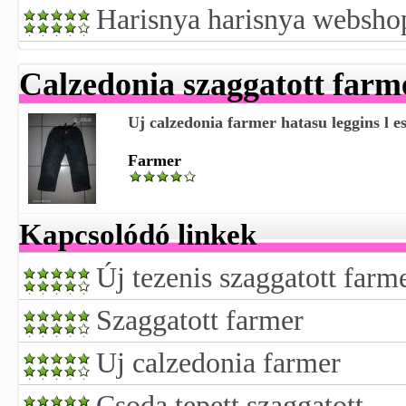
Harisnya harisnya websho
Calzedonia szaggatott farm
Uj calzedonia farmer hatasu leggins l e
Farmer
Kapcsolódó linkek
Új tezenis szaggatott farm
Szaggatott farmer
Uj calzedonia farmer
Csoda tepett szaggatott