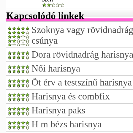
Kapcsolódó linkek
Szoknya vagy rövidnadrág 
csúnya
Dora rövidnadrág harisnya
Női harisnya
Öt érv a testszínű harisnya
Harisnya és combfix
Harisnya paks
H m bézs harisnya