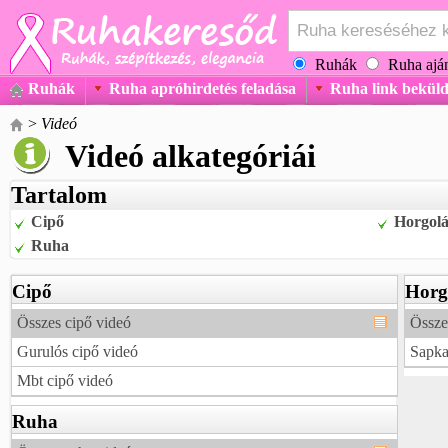
Ruhák
Ruha aján
Ruhák
Ruha apróhirdetés feladása
Ruha link beküld
>
Videó
Videó alkategóriái
Tartalom
Cipő
Horgolá
Ruha
Cipő
Horg
Összes cipő videó
Össze
Gurulós cipő videó
Sapka
Mbt cipő videó
Ruha