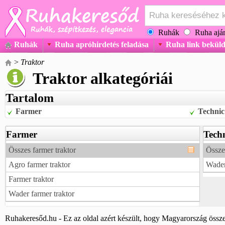
Ruhák
Ruha aján
Ruhák
Ruha apróhirdetés feladása
Ruha link beküld
>
Traktor
Traktor alkategóriái
Tartalom
Farmer
Technic
Farmer
Tech
Összes farmer traktor
Összes
Agro farmer traktor
Wader
Farmer traktor
Wader farmer traktor
Ruhakeresőd.hu - Ez az oldal azért készült, hogy Magyarország össze