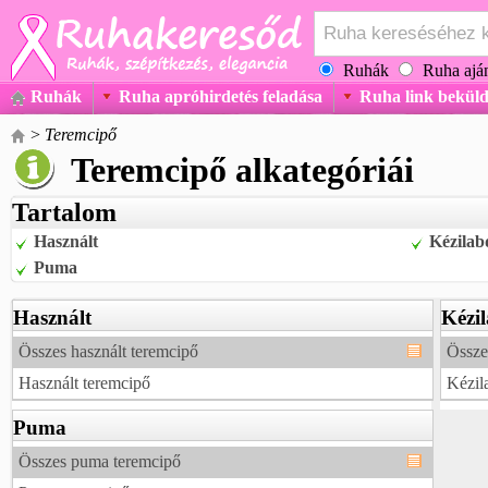
Ruhák
Ruha aján
Ruhák
Ruha apróhirdetés feladása
Ruha link beküld
>
Teremcipő
Teremcipő alkategóriái
Tartalom
Használt
Kézilab
Puma
Használt
Kézi
Összes használt teremcipő
Össze
Használt teremcipő
Kézil
Puma
Összes puma teremcipő