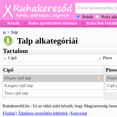
Ruhák
Ruha aján
Ruhák
Ruha apróhirdetés feladása
Ruha link beküld
>
Talp
Talp alkategóriái
Tartalom
Cipő
Piros
Cipő
Piros
Összes cipő talp
Összes
Kangoo cipő talp
Cipő p
Tisza cipő talp
Ruhakeresőd.hu - Ez az oldal azért készült, hogy Magyarország össze
Főoldal
|
Általános szerződési feltételek
|
Kapcsolat