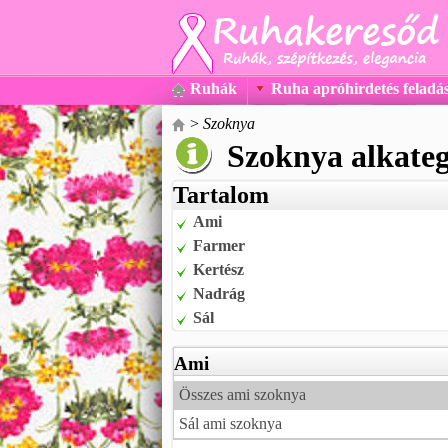
Ruhák
Ruha apróhirdetés feladá
>
Szoknya
Szoknya alkateg
Tartalom
Ami
Farmer
Kertész
Nadrág
Sál
Ami
Összes ami szoknya
Sál ami szoknya