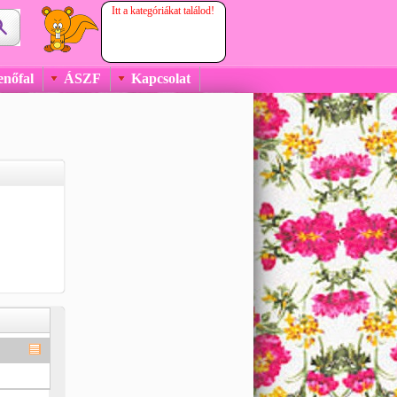
Itt a kategóriákat találod!
enőfal
ÁSZF
Kapcsolat