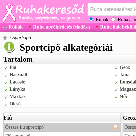
Ruhák
Ruha aján
Ruhák
Ruha apróhirdetés feladása
Ruha link beküld
>
Sportcipő
Sportcipő alkategóriái
Tartalom
Fiú
Geox
Használt
Jana
Lacoste
Lonsda
Lányka
Magass
Márkás
Női
Olcsó
Fiú
Geox
Összes fiú sportcipő
Össze
Fiú sportcipő
Geox 