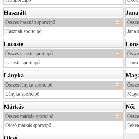
Használt
Jana
Összes használt sportcipő
Össze
Használt sportcipő
Jana 
Lacoste
Lons
Összes lacoste sportcipő
Össze
Lacoste sportcipő
Lonsd
Lányka
Maga
Összes lányka sportcipő
Össze
Lányka sportcipő
Magas
Márkás
Női
Összes márkás sportcipő
Össze
Olcsó márkás sportcipő
Feket
Olcsó