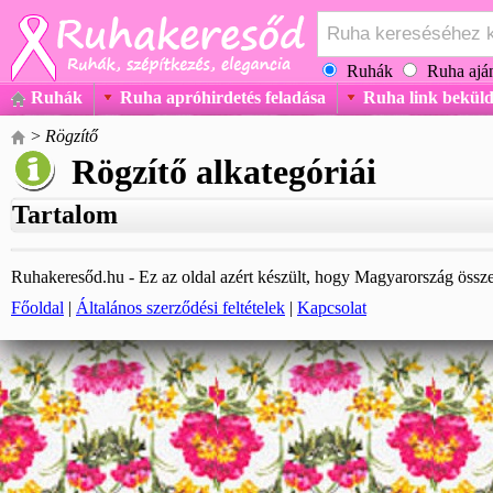
Ruhák
Ruha aján
Ruhák
Ruha apróhirdetés feladása
Ruha link beküld
>
Rögzítő
Rögzítő alkategóriái
Tartalom
Ruhakeresőd.hu - Ez az oldal azért készült, hogy Magyarország össze
Főoldal
|
Általános szerződési feltételek
|
Kapcsolat