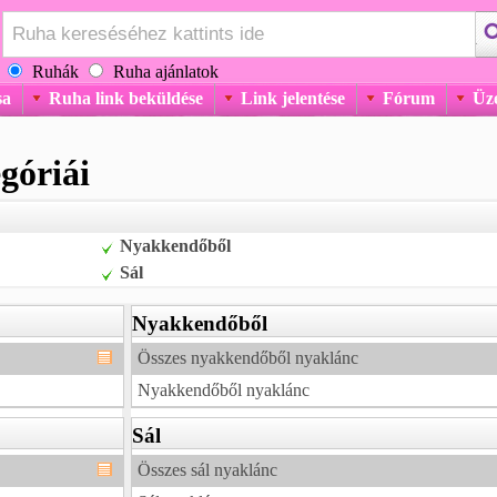
Ruhák
Ruha ajánlatok
sa
Ruha link beküldése
Link jelentése
Fórum
Üz
góriái
Nyakkendőből
Sál
Nyakkendőből
Összes nyakkendőből nyaklánc
Nyakkendőből nyaklánc
Sál
Összes sál nyaklánc