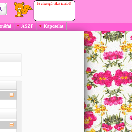
Itt a kategóriákat találod!
enőfal
ÁSZF
Kapcsolat