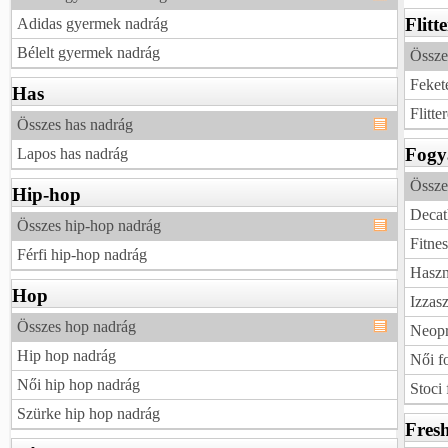
Flitt
Adidas gyermek nadrág
Bélelt gyermek nadrág
Összes
Fekete
Has
Flitte
Összes has nadrág
Fogy
Lapos has nadrág
Össze
Hip-hop
Decat
Összes hip-hop nadrág
Fitne
Férfi hip-hop nadrág
Haszn
Hop
Izzas
Összes hop nadrág
Neopr
Hip hop nadrág
Női f
Női hip hop nadrág
Stoci
Szürke hip hop nadrág
Fres