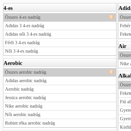
4-es
Adid
Összes 4-es nadrág
Össze
Adidas 3 4-es nadrág
Fehér
Adidas női 3 4-es nadrág
Feket
Férfi 3 4-es nadrág
Air
Női 3 4-es nadrág
Össze
Aerobic
Nike 
Összes aerobic nadrág
Alka
Adidas aerobic nadrág
Össze
Aerobic nadrág
Feket
Jessica aerobic nadrág
Fiú a
Nike aerobic nadrág
Gyere
Női aerobic nadrág
Gyerm
Rubint réka aerobic nadrág
Kisfi