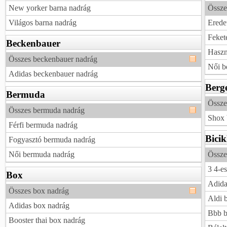
New yorker barna nadrág
Össze
Világos barna nadrág
Erede
Feket
Beckenbauer
Haszn
Összes beckenbauer nadrág
Női b
Adidas beckenbauer nadrág
Berg
Bermuda
Össze
Összes bermuda nadrág
Shox 
Férfi bermuda nadrág
Bicik
Fogyasztó bermuda nadrág
Női bermuda nadrág
Össze
3 4-es
Box
Adida
Összes box nadrág
Aldi b
Adidas box nadrág
Bbb b
Booster thai box nadrág