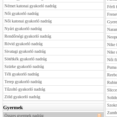
Német katonai gyakorló nadrág
Férfi 
Női gyakorló nadrág
Frenet
Női katonai gyakorló nadrág
Gyere
Nyári gyakorló nadrág
Naranc
Rendőrségi gyakorló nadrág
Neopr
Rövid gyakorló nadrág
Nike 
Sivatagi gyakorló nadrág
Nike 
Sötétkék gyakorló nadrág
Női f
Szürke gyakorló nadrág
Puma 
Téli gyakorló nadrág
Reebo
Terep gyakorló nadrág
Rubin
Tűzoltó gyakorló nadrág
Slicce
Zöld gyakorló nadrág
Solide
Szokn
Gyermek
Zumba
Összes gyermek nadrág