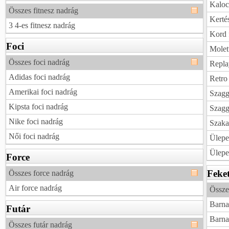
Kaloc
Összes fitnesz nadrág
Kerté
3 4-es fitnesz nadrág
Kord 
Foci
Molet
Összes foci nadrág
Repla
Adidas foci nadrág
Retro
Amerikai foci nadrág
Szagg
Kipsta foci nadrág
Szagg
Nike foci nadrág
Szaka
Női foci nadrág
Ülepe
Ülepe
Force
Feke
Összes force nadrág
Air force nadrág
Össze
Barna
Futár
Barna
Összes futár nadrág