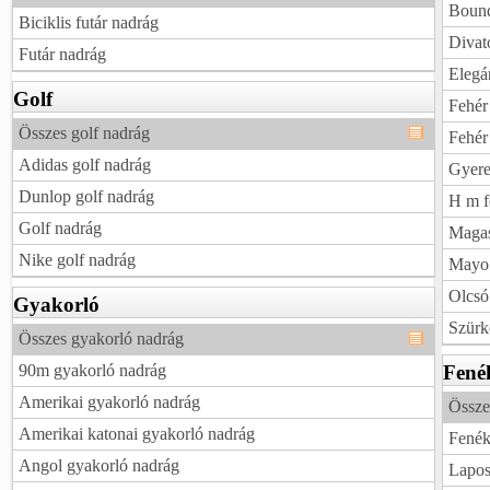
Bound
Biciklis futár nadrág
Divat
Futár nadrág
Elegá
Golf
Fehér
Összes golf nadrág
Fehér
Adidas golf nadrág
Gyere
Dunlop golf nadrág
H m f
Golf nadrág
Magas
Nike golf nadrág
Mayo 
Olcsó
Gyakorló
Szürk
Összes gyakorló nadrág
90m gyakorló nadrág
Fené
Amerikai gyakorló nadrág
Össze
Amerikai katonai gyakorló nadrág
Fenék
Angol gyakorló nadrág
Lapos