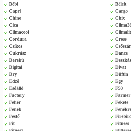
Bébi
Bélelt
Capri
Cargo
Chino
Chix
Cica
Clima3
Climacool
Climali
Cordura
Cross
Csíkos
Csőszá
Cukrász
Dance
Derekú
Deszká
Digital
Divat
Dry
Düftin
Edző
Egy
Esőálló
F50
Factory
Farmer
Fehér
Fekete
Fenék
Fenékr
Festő
Firebir
Fit
Fitness
Fitnesz
Flittere