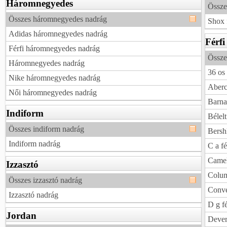
Háromnegyedes
Össze
Összes háromnegyedes nadrág
Shox 
Adidas háromnegyedes nadrág
Férfi
Férfi háromnegyedes nadrág
Össze
Háromnegyedes nadrág
36 os 
Nike háromnegyedes nadrág
Aberc
Női háromnegyedes nadrág
Barna
Indiform
Bélelt
Összes indiform nadrág
Bersh
Indiform nadrág
C a fé
Camel
Izzasztó
Colum
Összes izzasztó nadrág
Conve
Izzasztó nadrág
D g fé
Jordan
Dever