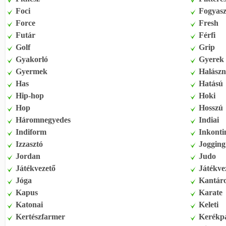
Foci
Fogyasz
Force
Fresh
Futár
Férfi
Golf
Grip
Gyakorló
Gyerek
Gyermek
Halász
Has
Hatású
Hip-hop
Hoki
Hop
Hosszú
Háromnegyedes
Indiai
Indiform
Inkonti
Izzasztó
Jogging
Jordan
Judo
Játékvezető
Játékve
Jóga
Kantár
Kapus
Karate
Katonai
Keleti
Kertészfarmer
Kerékp