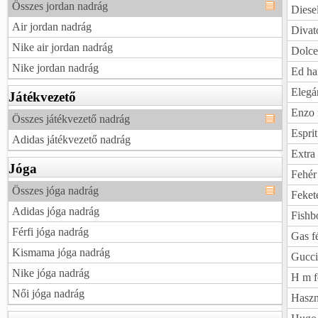
Összes jordan nadrág
Diesel
Air jordan nadrág
Divato
Nike air jordan nadrág
Dolce
Nike jordan nadrág
Ed ha
Elegá
Játékvezető
Enzo 
Összes játékvezető nadrág
Esprit
Adidas játékvezető nadrág
Extra 
Jóga
Fehér 
Összes jóga nadrág
Fekete
Adidas jóga nadrág
Fishb
Férfi jóga nadrág
Gas f
Kismama jóga nadrág
Gucci
Nike jóga nadrág
H m f
Női jóga nadrág
Haszná