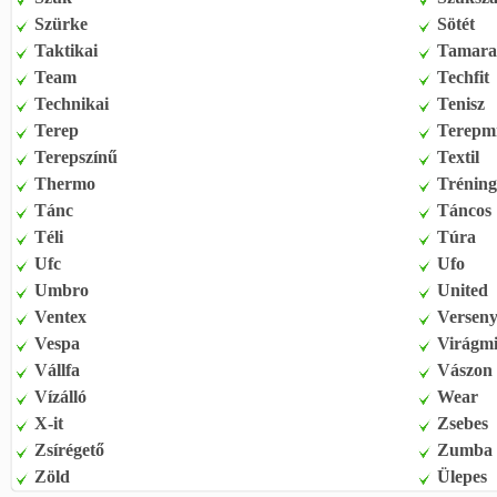
Szürke
Sötét
Taktikai
Tamara
Team
Techfit
Technikai
Tenisz
Terep
Terepm
Terepszínű
Textil
Thermo
Tréning
Tánc
Táncos
Téli
Túra
Ufc
Ufo
Umbro
United
Ventex
Versen
Vespa
Virágmi
Vállfa
Vászon
Vízálló
Wear
X-it
Zsebes
Zsírégető
Zumba
Zöld
Ülepes