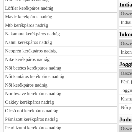
India
Löffler kerékpáros nadrág
Össze
Mavic kerékpáros nadrág
India
Mtb kerékpáros nadrág
Nakamura kerékpáros nadrág
Inko
Nalini kerékpáros nadrág
Össze
Neoprén kerékpáros nadrág
Inkon
Nike kerékpáros nadrág
Jogg
Női betétes kerékpáros nadrág
Össze
Női kantáros kerékpáros nadrág
Férfi
Női kerékpáros nadrág
Joggi
Northwave kerékpáros nadrág
Kisma
Oakley kerékpáros nadrág
Női j
Olcsó női kerékpáros nadrág
Judo
Párnázott kerékpáros nadrág
Pearl izumi kerékpáros nadrág
Össze