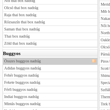
Női thai box nadrág
Merid
Olcsó thai box nadrág
Mtb b
Raja thai box nadrág
Nakam
Rózsaszín thai box nadrág
Női h
Saman thai box nadrág
North
Thai box nadrág
Oakle
Zöld thai box nadrág
Olcsó 
Buggyos
Párnáz
Összes buggyos nadrág
Piros 
Adidas buggyos nadrág
Scott 
Fehér buggyos nadrág
Shima
Fekete buggyos nadrág
Specia
Férfi buggyos nadrág
Szélál
Indiai buggyos nadrág
Therm
Mintás buggyos nadrág
Trek b