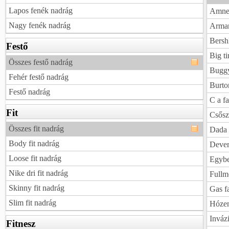
Lapos fenék nadrág
Amnes
Nagy fenék nadrág
Arman
Bersh
Festő
Big t
Összes festő nadrág
Buggy
Fehér festő nadrág
Burto
Festő nadrág
C a f
Fit
Csősz
Összes fit nadrág
Dada 
Body fit nadrág
Dever
Loose fit nadrág
Egybe
Nike dri fit nadrág
Fullm
Skinny fit nadrág
Gas f
Slim fit nadrág
Hózen
Inváz
Fitnesz