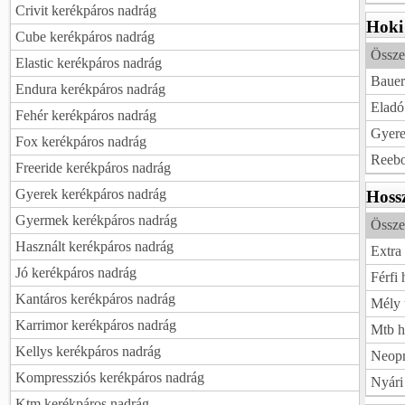
Crivit kerékpáros nadrág
Hoki
Cube kerékpáros nadrág
Össze
Elastic kerékpáros nadrág
Bauer
Endura kerékpáros nadrág
Eladó
Fehér kerékpáros nadrág
Gyere
Fox kerékpáros nadrág
Reebo
Freeride kerékpáros nadrág
Gyerek kerékpáros nadrág
Hoss
Gyermek kerékpáros nadrág
Össze
Használt kerékpáros nadrág
Extra
Jó kerékpáros nadrág
Férfi
Kantáros kerékpáros nadrág
Mély 
Karrimor kerékpáros nadrág
Mtb h
Kellys kerékpáros nadrág
Neopr
Kompressziós kerékpáros nadrág
Nyári
Ktm kerékpáros nadrág