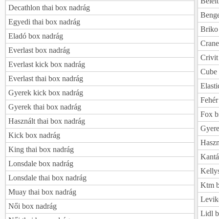
Bélelt
Decathlon thai box nadrág
Benge
Egyedi thai box nadrág
Briko 
Eladó box nadrág
Crane
Everlast box nadrág
Crivit
Everlast kick box nadrág
Cube 
Everlast thai box nadrág
Elasti
Gyerek kick box nadrág
Fehér 
Gyerek thai box nadrág
Fox b
Használt thai box nadrág
Gyere
Kick box nadrág
Haszná
King thai box nadrág
Kantá
Lonsdale box nadrág
Kellys
Lonsdale thai box nadrág
Ktm b
Muay thai box nadrág
Leviko
Női box nadrág
Lidl b