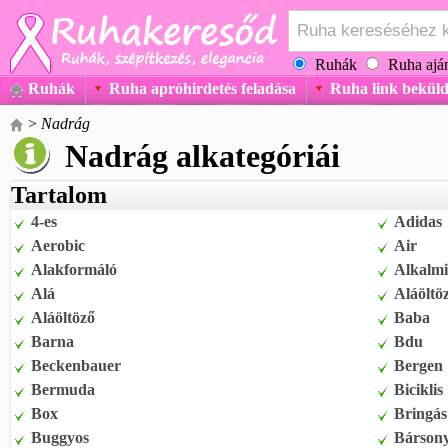
Ruhák
Ruha aján
Ruhák
Ruha apróhirdetés feladása
Ruha link beküld
>
Nadrág
Nadrág alkategóriái
Tartalom
4-es
Adidas
Aerobic
Air
Alakformáló
Alkalmi
Alá
Aláöltö
Aláöltöző
Baba
Barna
Bdu
Beckenbauer
Bergen
Bermuda
Biciklis
Box
Bringás
Buggyos
Bárson