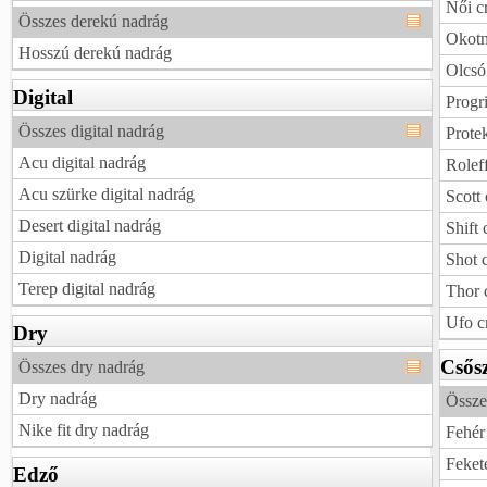
Női c
Összes derekú nadrág
Okotn
Hosszú derekú nadrág
Olcsó
Digital
Progr
Összes digital nadrág
Prote
Acu digital nadrág
Rolef
Acu szürke digital nadrág
Scott
Desert digital nadrág
Shift 
Digital nadrág
Shot 
Terep digital nadrág
Thor 
Ufo c
Dry
Csős
Összes dry nadrág
Dry nadrág
Össze
Nike fit dry nadrág
Fehér
Feket
Edző