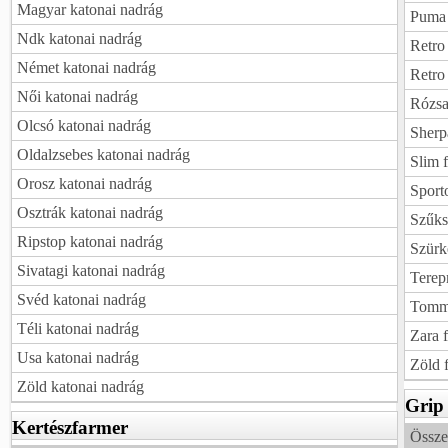
Magyar katonai nadrág
Puma 
Ndk katonai nadrág
Retro 
Német katonai nadrág
Retro 
Női katonai nadrág
Rózsa
Olcsó katonai nadrág
Sherp
Oldalzsebes katonai nadrág
Slim f
Orosz katonai nadrág
Sport
Osztrák katonai nadrág
Szűks
Ripstop katonai nadrág
Szürk
Sivatagi katonai nadrág
Terep
Svéd katonai nadrág
Tommy
Téli katonai nadrág
Zara f
Usa katonai nadrág
Zöld f
Zöld katonai nadrág
Grip
Kertészfarmer
Össze