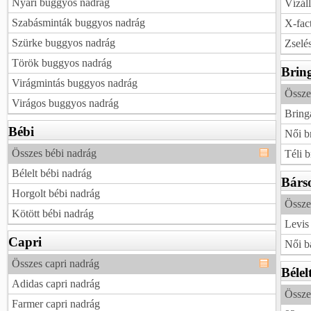
Nyári buggyos nadrág
Vízáll
Szabásminták buggyos nadrág
X-fact
Szürke buggyos nadrág
Zselés
Török buggyos nadrág
Brin
Virágmintás buggyos nadrág
Össze
Virágos buggyos nadrág
Bring
Bébi
Női b
Összes bébi nadrág
Téli 
Bélelt bébi nadrág
Bárs
Horgolt bébi nadrág
Össze
Kötött bébi nadrág
Levis
Capri
Női b
Összes capri nadrág
Bélel
Adidas capri nadrág
Össze
Farmer capri nadrág