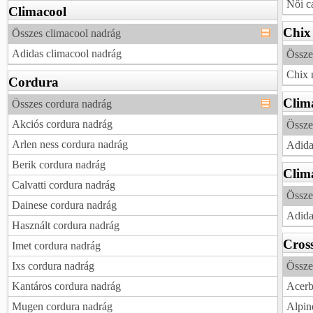
Női c
Climacool
Chix
Összes climacool nadrág
Adidas climacool nadrág
Össze
Chix 
Cordura
Clim
Összes cordura nadrág
Akciós cordura nadrág
Össze
Arlen ness cordura nadrág
Adida
Berik cordura nadrág
Clima
Calvatti cordura nadrág
Össze
Dainese cordura nadrág
Adida
Használt cordura nadrág
Cros
Imet cordura nadrág
Ixs cordura nadrág
Össze
Kantáros cordura nadrág
Acerb
Mugen cordura nadrág
Alpin