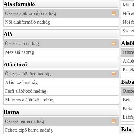
Alakformáló
Mondo
Összes alakformáló nadrág
Női a
Női alakformáló nadrág
Női f
Szaté
Alá
Aláöl
Összes alá nadrág
Mez alá nadrág
Össze
Aláöl
Aláöltöző
Kerék
Összes aláöltöző nadrág
Bab
Aláöltöző nadrág
Férfi aláöltöző nadrág
Össze
Motoros aláöltöző nadrág
Bélel
Kötöt
Barna
Lábfe
Összes barna nadrág
Bdu
Fekete cipő barna nadrág