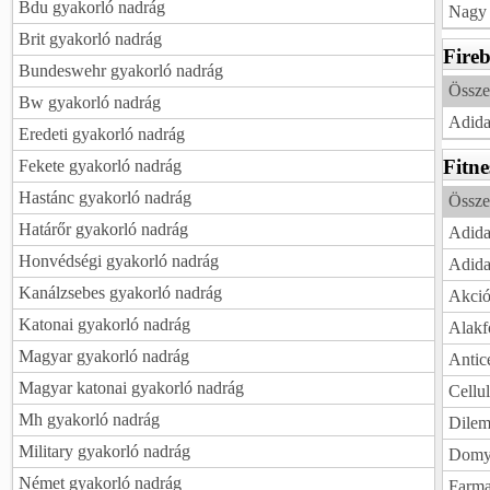
Bdu gyakorló nadrág
Nagy 
Brit gyakorló nadrág
Fireb
Bundeswehr gyakorló nadrág
Össze
Bw gyakorló nadrág
Adida
Eredeti gyakorló nadrág
Fitne
Fekete gyakorló nadrág
Hastánc gyakorló nadrág
Össze
Határőr gyakorló nadrág
Adida
Honvédségi gyakorló nadrág
Adida
Kanálzsebes gyakorló nadrág
Akció
Katonai gyakorló nadrág
Alakf
Magyar gyakorló nadrág
Antice
Magyar katonai gyakorló nadrág
Cellul
Mh gyakorló nadrág
Dilem
Military gyakorló nadrág
Domyo
Német gyakorló nadrág
Farma