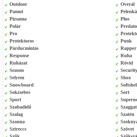
Outdoor
Overál
Pamut
Pelenká
Pizsama
Plus
Polár
Predato
Pro
Protekt
Protektoros
Punk
Párducmintás
Rapper
Response
Ruha
Ruházat
Rövid
Season
Securit
Selyem
Shox
Snowboard
Softshel
Sokzsebes
Sort
Sport
Supern
Szabadidő
Szaggat
Szalag
Szatén
Szauna
Szokny
Sztreccs
Szövet
Szűk
Szűksz