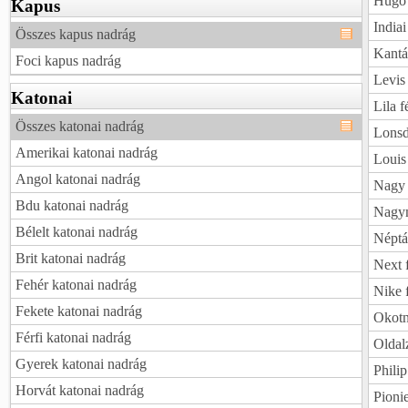
Hugo 
Kapus
Indiai
Összes kapus nadrág
Kantá
Foci kapus nadrág
Levis 
Katonai
Lila f
Összes katonai nadrág
Lonsd
Amerikai katonai nadrág
Louis 
Angol katonai nadrág
Nagy 
Bdu katonai nadrág
Nagym
Bélelt katonai nadrág
Néptá
Brit katonai nadrág
Next 
Fehér katonai nadrág
Nike 
Fekete katonai nadrág
Okotne
Férfi katonai nadrág
Oldal
Gyerek katonai nadrág
Philip
Horvát katonai nadrág
Pionie