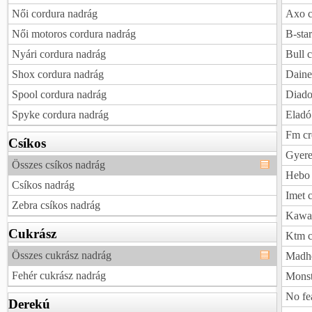
Női cordura nadrág
Axo c
Női motoros cordura nadrág
B-sta
Nyári cordura nadrág
Bull 
Shox cordura nadrág
Daine
Spool cordura nadrág
Diado
Spyke cordura nadrág
Eladó
Fm cr
Csíkos
Gyere
Összes csíkos nadrág
Hebo 
Csíkos nadrág
Imet 
Zebra csíkos nadrág
Kawas
Cukrász
Ktm c
Összes cukrász nadrág
Madhe
Fehér cukrász nadrág
Monst
No fe
Derekú