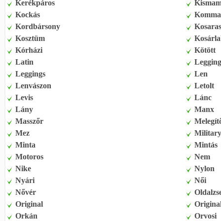
Kerékpáros
Kisma
Kockás
Komma
Kordbársony
Kosara
Kosztüm
Kosárl
Kórházi
Kötött
Latin
Leggin
Leggings
Len
Lenvászon
Letolt
Levis
Lánc
Lány
Manx
Masszőr
Melegít
Mez
Militar
Minta
Mintás
Motoros
Nem
Nike
Nylon
Nyári
Női
Nővér
Oldalzs
Original
Origina
Orkán
Orvosi