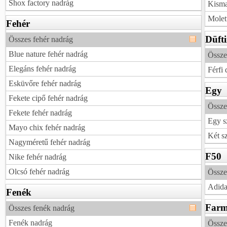
Shox factory nadrág
Kisma
Molet
Fehér
Düft
Összes fehér nadrág
Blue nature fehér nadrág
Össze
Elegáns fehér nadrág
Férfi 
Esküvőre fehér nadrág
Egy
Fekete cipő fehér nadrág
Össze
Fekete fehér nadrág
Egy s
Mayo chix fehér nadrág
Két s
Nagyméretű fehér nadrág
F50
Nike fehér nadrág
Olcsó fehér nadrág
Össze
Adida
Fenék
Farm
Összes fenék nadrág
Fenék nadrág
Össze