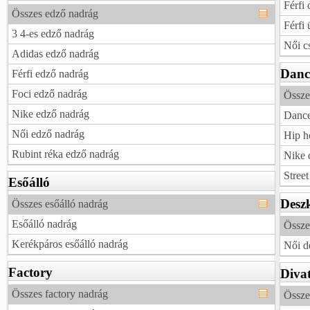
Férfi
Összes edző nadrág
Férfi
3 4-es edző nadrág
Női c
Adidas edző nadrág
Danc
Férfi edző nadrág
Foci edző nadrág
Össze
Nike edző nadrág
Dance
Női edző nadrág
Hip h
Rubint réka edző nadrág
Nike 
Stree
Esőálló
Desz
Összes esőálló nadrág
Esőálló nadrág
Össze
Kerékpáros esőálló nadrág
Női d
Factory
Diva
Összes factory nadrág
Össze