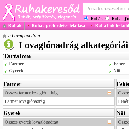
Ruhák
Ruha aján
Ruhák
Ruha apróhirdetés feladása
Ruha link beküld
>
Lovaglónadrág
Lovaglónadrág alkategóriái
Tartalom
Farmer
Fehér
Gyerek
Női
Farmer
Fehé
Összes farmer lovaglónadrág
Össze
Farmer lovaglónadrág
Fehér
Gyerek
Női
Összes gyerek lovaglónadrág
Össze