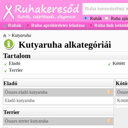
Ruhák
Ruha aján
Ruhák
Ruha apróhirdetés feladása
Ruha link beküld
>
Kutyaruha
Kutyaruha alkategóriái
Tartalom
Eladó
Kötött
Terrier
Eladó
Kötö
Összes eladó kutyaruha
Össze
Eladó kutyaruha
Kötöt
Terrier
Összes terrier kutyaruha