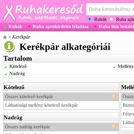
Ruhák
Ruha aján
Ruhák
Ruha apróhirdetés feladása
Ruha link beküld
>
Kerékpár
Kerékpár alkategóriái
Tartalom
Kötelező
Mellény
Nadrág
Kötelező
Mell
Összes kötelező kerékpár
Össze
Láthatósági mellény kötelező kerékpár
Bizto
Fényv
Nadrág
Látha
Összes nadrág kerékpár