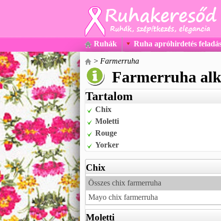
Ruhák
Ruha apróhirdetés feladá
>
Farmerruha
Farmerruha alk
Tartalom
Chix
Moletti
Rouge
Yorker
Chix
Összes chix farmerruha
Mayo chix farmerruha
Moletti