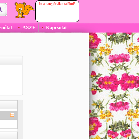
Itt a kategóriákat találod!
enőfal
ÁSZF
Kapcsolat