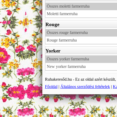
Összes moletti farmerruha
Moletti farmerruha
Rouge
Összes rouge farmerruha
Rouge farmerruha
Yorker
Összes yorker farmerruha
New yorker farmerruha
Ruhakeresőd.hu - Ez az oldal azért készült
Főoldal
|
Általános szerződési feltételek
|
Ka