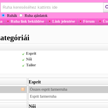
Ruhák
Ruha ajánlatok
sa
Ruha link beküldése
Link jelentése
Fórum
Üz
ategóriái
Esprit
Női
Tailor
Esprit
Összes esprit farmerruha
Esprit farmerruha
Női