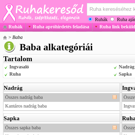
Ruhák
Ruha aján
Ruhák
Ruha apróhirdetés feladása
Ruha link beküld
>
Baba
Baba alkategóriái
Tartalom
Ingvasaló
Nadrág
Ruha
Sapka
Nadrág
Ingv
Összes nadrág baba
Össze
Kantáros nadrág baba
Ingva
Sapka
Ruh
Összes sapka baba
Össze