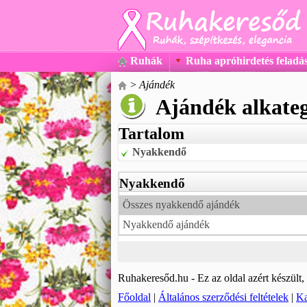
Ruhák
Ruha apróhirdetés feladá
>
Ajándék
Ajándék alkateg
Tartalom
Nyakkendő
Nyakkendő
Összes nyakkendő ajándék
Nyakkendő ajándék
Ruhakeresőd.hu - Ez az oldal azért készült
Főoldal
|
Általános szerződési feltételek
|
Ka