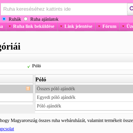
Ruhák
Ruha ajánlatok
sa
Ruha link beküldése
Link jelentése
Fórum
Üz
óriái
Póló
Póló
Összes póló ajándék
Egyedi póló ajándék
Póló ajándék
, hogy Magyarország összes ruha webáruházát, valamint termékeit össze
pcsolat