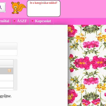
Itt a kategóriákat találod!
enőfal
ÁSZF
Kapcsolat
gyűjtse.