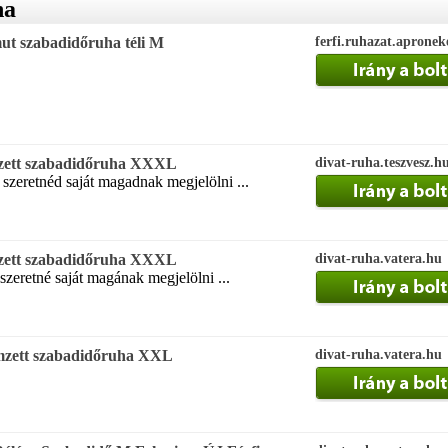
ha
t szabadidőruha téli M
ferfi.ruhazat.aprone
mzett szabadidőruha XXXL
divat-ruha.teszvesz.h
 szeretnéd saját magadnak megjelölni ...
mzett szabadidőruha XXXL
divat-ruha.vatera.hu
szeretné saját magának megjelölni ...
mzett szabadidőruha XXL
divat-ruha.vatera.hu