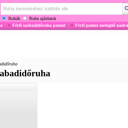
Ruhák
Ruha ajánlatok
ha
Férfi szabadidőruha pamut
Férfi pamut melegítő nadr
adidőruha
zabadidőruha