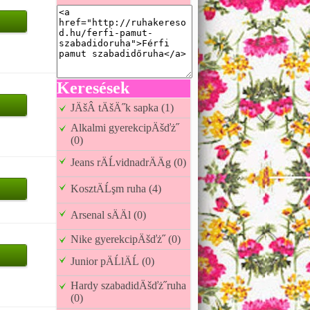
Keresések
JÄšÂ tÄšÄ˝k sapka (1)
Alkalmi gyerekcipÄšďż˝
(0)
Jeans rÄĹvidnadrÄÄg (0)
KosztÄĹşm ruha (4)
Arsenal sÄÄl (0)
Nike gyerekcipÄšďż˝ (0)
Junior pÄĹlÄĹ (0)
Hardy szabadidÄšďż˝ruha
(0)