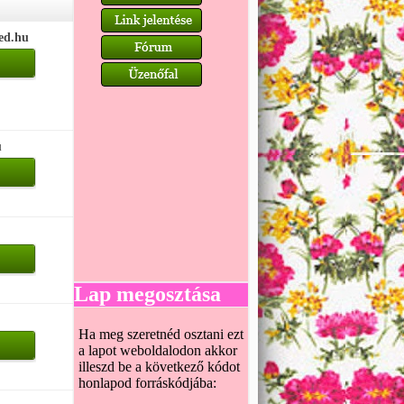
ked.hu
u
Lap megosztása
Ha meg szeretnéd osztani ezt
a lapot weboldalodon akkor
illeszd be a következő kódot
honlapod forráskódjába: