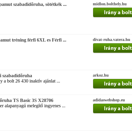
pamut szabadidőruha, sötétkék ...
midlon.bolthely.hu
tréning férfi 6XL es Férfi ...
divat-ruha.vatera.hu
fi szabadidőruha
arkoz.hu
a bolt 26 430 inaktív ajánlat ...
dőruha TS Basic 3S X28706
adidaswebshop.eu
r alapanyagú melegítő ingyenes ...