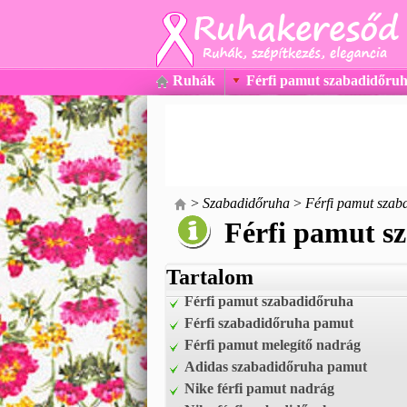
Ruhák
Férfi pamut szabadidőru
>
Szabadidőruha
>
Férfi pamut szab
Férfi pamut s
Tartalom
Férfi pamut szabadidőruha
Férfi szabadidőruha pamut
Férfi pamut melegítő nadrág
Adidas szabadidőruha pamut
Nike férfi pamut nadrág