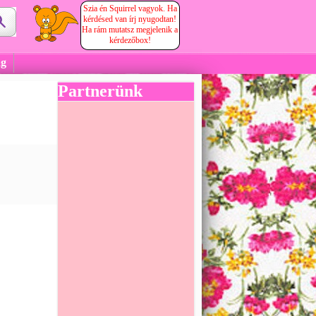
Szia én Squirrel vagyok. Ha
kérdésed van írj nyugodtan!
Ha rám mutatsz megjelenik a
kérdezőbox!
ág
Partnerünk