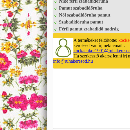
Nike férfi szabadidőruha
Pamut szabadidőruha
Női szabadidőruha pamut
Szabadidőruha pamut
Férfi pamut szabadidő nadrág
A termékeket feltöltötte:
kocka
kérdésed van írj neki emailt:
kockacukor1991@ruhakereso
Ha szerkesztő akarsz lenni írj 
info@ruhakeresod.hu