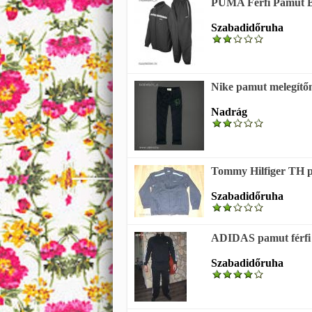
PUMA Férfi Pamut Bé
Szabadidőruha
Nike pamut melegítőn
Nadrág
Tommy Hilfiger TH pa
Szabadidőruha
ADIDAS pamut férfi
Szabadidőruha