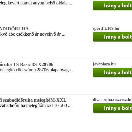
leg kevert pamut anyag belső oldala ...
BADIDŐRUHA
sportfit.109.hu
kvő abc csökkenő ár növekvő ár ...
dőruha TS Basic 3S X28706
jovoplaza.hu
melegítő cikkszám x28706 alapanyaga ...
rfi szabadidőruha melegítőM-XXL
divat-ruha.teszvesz.h
 szabadidőruha melegítőm xxl 10 500 ...