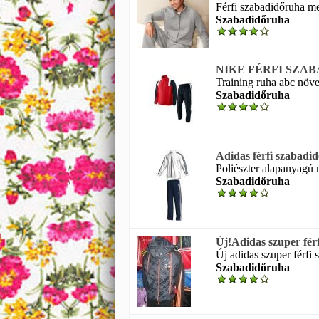
Férfi szabadidőruha me
Szabadidőruha
NIKE FÉRFI SZA
Training ruha abc növe
Szabadidőruha
Adidas férfi szabadi
Poliészter alapanyagú 
Szabadidőruha
Új!Adidas szuper fé
Új adidas szuper férfi
Szabadidőruha