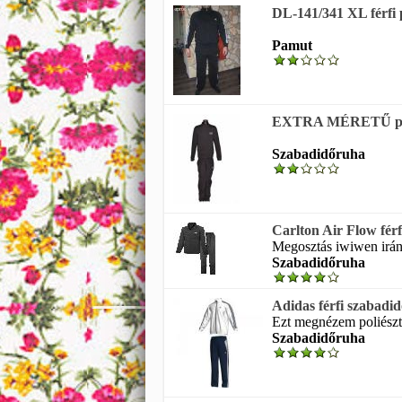
DL-141/341 XL férfi 
Pamut
EXTRA MÉRETŰ pamut 
Szabadidőruha
Carlton Air Flow fér
Megosztás iwiwen irány 
Szabadidőruha
Adidas férfi szabadi
Ezt megnézem poliészte
Szabadidőruha