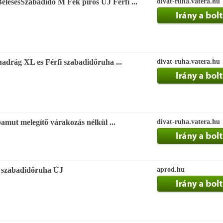
lésesSzabadidő M Fek piros ÚJ Férfi ...
divat-ruha.vatera.hu
adrág XL es Férfi szabadidőruha ...
divat-ruha.vatera.hu
mut melegítő várakozás nélkül ...
divat-ruha.vatera.hu
 szabadidőruha ÚJ
aprod.hu