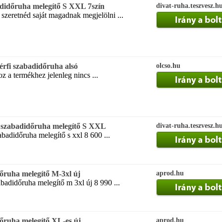
adidőruha melegítő S XXL 7szín
divat-ruha.teszvesz.h
 szeretnéd saját magadnak megjelölni ...
rfi szabadidőruha alsó
olcso.hu
 a termékhez jelenleg nincs ...
i szabadidőruha melegítő S XXL
divat-ruha.teszvesz.h
zabadidőruha melegítő s xxl 8 600 ...
dőruha melegítő M-3xl új
aprod.hu
abadidőruha melegítő m 3xl új 8 990 ...
dőruha melegítő XL-es új
aprod.hu