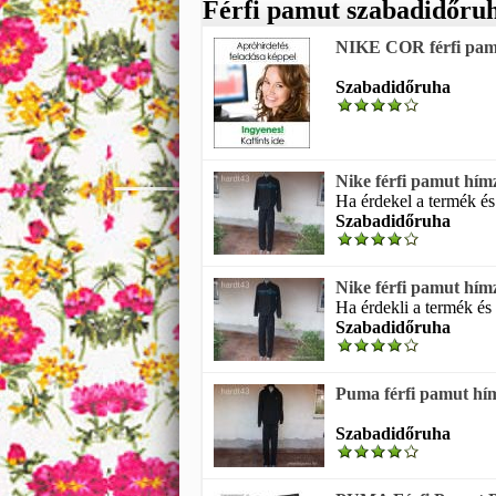
Férfi pamut szabadidőru
NIKE COR férfi pamu
Szabadidőruha
Nike férfi pamut hí
Ha érdekel a termék és
Szabadidőruha
Nike férfi pamut hí
Ha érdekli a termék és 
Szabadidőruha
Puma férfi pamut hí
Szabadidőruha