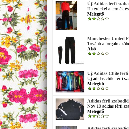
Új!Adidas férfi szab
Ha érdekel a termék és
Melegítő
Manchester United Fé
Tovább a forgalmazóhoz
Alsó
Új!Adidas Chile férf
Új adidas chile férfi s
Melegítő
Adidas férfi szabadi
Nov 10 adidas férfi sz
Melegítő
Adidas férfi szabadi