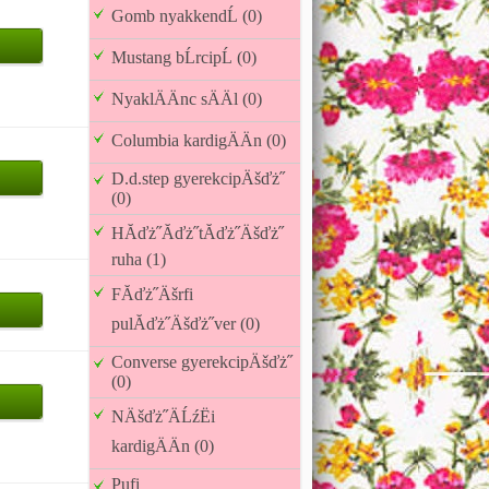
Gomb nyakkendĹ (0)
Mustang bĹrcipĹ (0)
NyaklÄÄnc sÄÄl (0)
Columbia kardigÄÄn (0)
D.d.step gyerekcipÄšďż˝
(0)
HĂďż˝Ăďż˝tĂďż˝Äšďż˝
ruha (1)
FĂďż˝Äšrfi
pulĂďż˝Äšďż˝ver (0)
Converse gyerekcipÄšďż˝
(0)
NÄšďż˝ÄĹźËi
kardigÄÄn (0)
Pufi