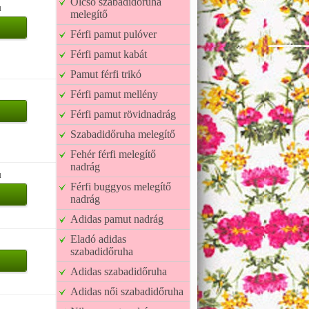
Olcsó szabadidőruha
u
melegítő
Férfi pamut pulóver
Férfi pamut kabát
Pamut férfi trikó
Férfi pamut mellény
Férfi pamut rövidnadrág
Szabadidőruha melegítő
Fehér férfi melegítő
nadrág
u
Férfi buggyos melegítő
nadrág
Adidas pamut nadrág
Eladó adidas
szabadidőruha
Adidas szabadidőruha
Adidas női szabadidőruha