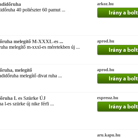
badidőruha
arkoz.hu
időruha 40 poliészter 60 pamut ...
dőruha melegítő M-XXXL-es ...
aprod.hu
ruha melegítő m-xxxl-es méretekben új ...
dőruha, melegítő
aprod.hu
adidőruha melegítő divat ruha ...
őruha L es Szürke ÚJ
expressz.hu
 l-es szürke új nike férfi ...
aru.kapu.hu