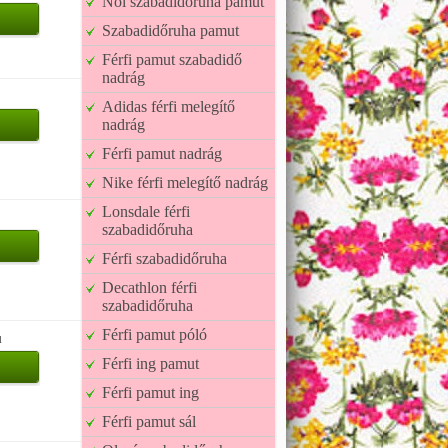
Női szabadidőruha pamut
Szabadidőruha pamut
Férfi pamut szabadidő
nadrág
Adidas férfi melegítő
nadrág
Férfi pamut nadrág
Nike férfi melegítő nadrág
Lonsdale férfi
szabadidőruha
Férfi szabadidőruha
Decathlon férfi
szabadidőruha
Férfi pamut póló
u
Férfi ing pamut
Férfi pamut ing
Férfi pamut sál