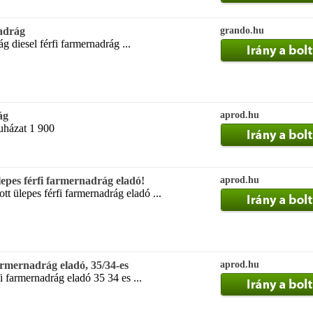
nadrág
grando.hu
g diesel férfi farmernadrág ...
ág
aprod.hu
ruházat 1 900
epes férfi farmernadrág eladó!
aprod.hu
t ülepes férfi farmernadrág eladó ...
armernadrág eladó, 35/34-es
aprod.hu
fi farmernadrág eladó 35 34 es ...