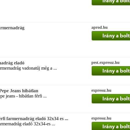
farmernadrág
aprod.hu
nadrág eladó
pest.expressz.hu
armernadrág vadonatúj még a ...
Pepe Jeans hibátlan
expressz.hu
e jeans - hibátlan férfi ...
rfi farmernadrág eladó 32x34 es ...
expressz.hu
 farmernadrág eladó 32x34-es ...