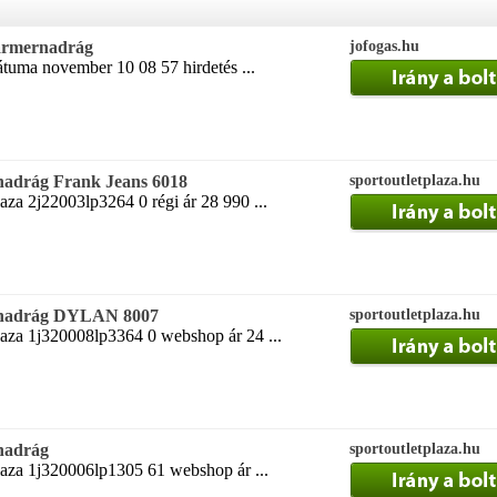
farmernadrág
jofogas.hu
tuma november 10 08 57 hirdetés ...
rnadrág Frank Jeans 6018
sportoutletplaza.hu
aza 2j22003lp3264 0 régi ár 28 990 ...
ernadrág DYLAN 8007
sportoutletplaza.hu
laza 1j320008lp3364 0 webshop ár 24 ...
rnadrág
sportoutletplaza.hu
laza 1j320006lp1305 61 webshop ár ...