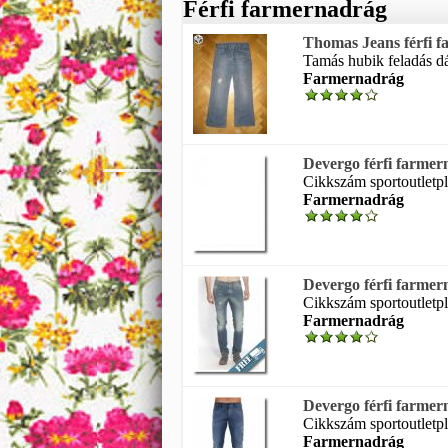
Férfi farmernadrág
Thomas Jeans férfi 
Tamás hubik feladás dá
Farmernadrág
Devergo férfi farme
Cikkszám sportoutletpl
Farmernadrág
Devergo férfi farm
Cikkszám sportoutletp
Farmernadrág
Devergo férfi farme
Cikkszám sportoutletp
Farmernadrág