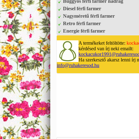
Buggyos férfi farmer nadrág
Diesel férfi farmer
Nagyméretű férfi farmer
Retro férfi farmer
Energie férfi farmer
A termékeket feltöltötte:
kocka
kérdésed van írj neki emailt:
kockacukor1991@ruhakereso
Ha szerkesztő akarsz lenni írj 
info@ruhakeresod.hu