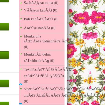
SzabĂĄlyzat minta (0)
VÄÄszon kabÄÄt (0)
Pufi kabĂďż˝Ăďż˝t (0)
Äšďż˝szi kabÄÄt (0)
Munkaruha
rĂďż˝Äšďż˝vidnadrĂďż˝Ăďż˝g
(0)
MunkavÄĹ delmi
rÄĹvidnadrÄÄg (0)
TextilfestÄďż˝ÄĹźËĂĹĄĂÂ k
ezÄďż˝ÄĹźËĂĹĄÄšďż˝st
(0)
VitorlĂďż˝ÄĹźËĂďż˝ÄšĹşĂďż˝Ăďż˝ÄĹźËĂďż˝ÄšĹ
cipĂďż˝ÄĹźËĂĹĄĂďż˝Äďż˝ÄĹźËĂĹĄÄšĹÄďż˝Ä
(0)