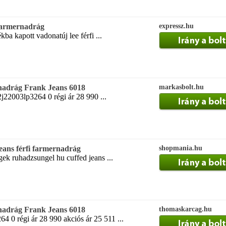
 farmernadrág
expressz.hu
kba kapott vadonatúj lee férfi ...
rnadrág Frank Jeans 6018
markasbolt.hu
j22003lp3264 0 régi ár 28 990 ...
eans férfi farmernadrág
shopmania.hu
égek ruhadzsungel hu cuffed jeans ...
rnadrág Frank Jeans 6018
thomaskarcag.hu
 0 régi ár 28 990 akciós ár 25 511 ...