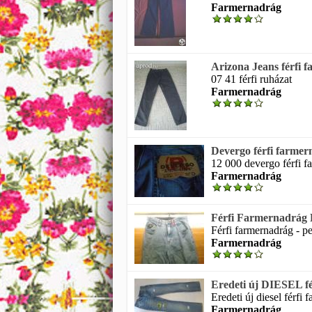
Farmernadrág
Arizona Jeans férfi 
07 41 férfi ruházat
Farmernadrág
Devergo férfi farmer
12 000 devergo férfi f
Farmernadrág
Férfi Farmernadrág 
Férfi farmernadrág - pep
Farmernadrág
Eredeti új DIESEL fé
Eredeti új diesel férfi
Farmernadrág