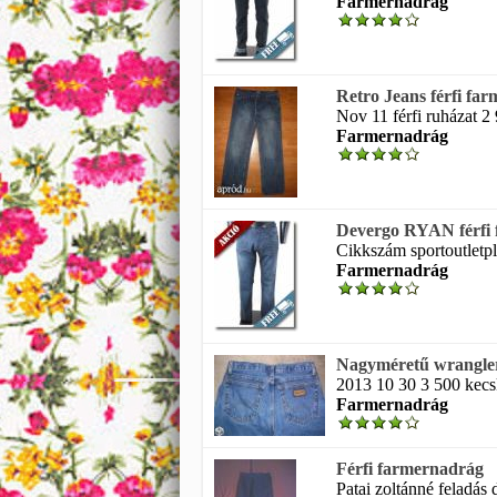
Farmernadrág
Retro Jeans férfi fa
Nov 11 férfi ruházat 2
Farmernadrág
Devergo RYAN férfi
Cikkszám sportoutletpl
Farmernadrág
Nagyméretű wrangler
2013 10 30 3 500 kecsk
Farmernadrág
Férfi farmernadrág
Patai zoltánné feladás 