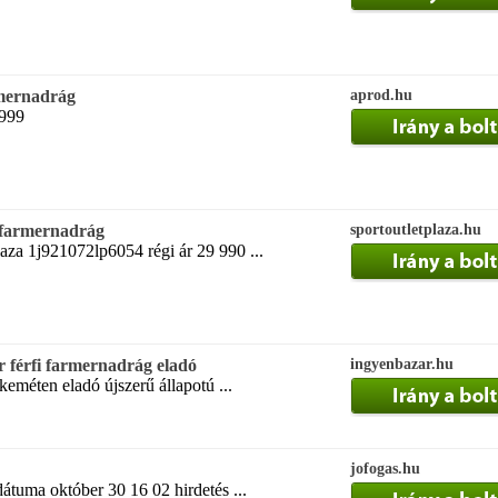
rmernadrág
aprod.hu
 999
 farmernadrág
sportoutletplaza.hu
aza 1j921072lp6054 régi ár 29 990 ...
 férfi farmernadrág eladó
ingyenbazar.hu
eméten eladó újszerű állapotú ...
jofogas.hu
dátuma október 30 16 02 hirdetés ...