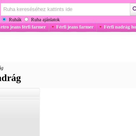
Ruhák
Ruha ajánlatok
etro jeans férfi farmer
Férfi jeans farmer
Férfi nadrág h
ág
adrág