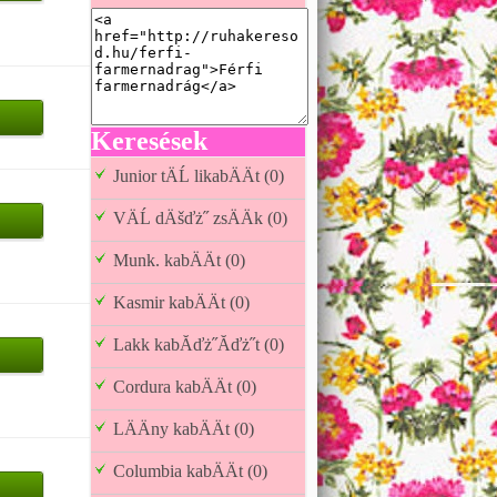
Keresések
Junior tÄĹ likabÄÄt (0)
VÄĹ dÄšďż˝ zsÄÄk (0)
Munk. kabÄÄt (0)
Kasmir kabÄÄt (0)
Lakk kabĂďż˝Ăďż˝t (0)
Cordura kabÄÄt (0)
LÄÄny kabÄÄt (0)
Columbia kabÄÄt (0)