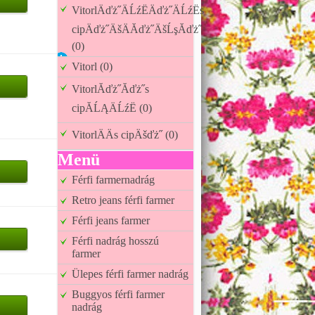
VitorlÄďż˝ÄĹźËÄďż˝ÄĹźËs
cipÄďż˝ÄšÄĂďż˝ÄšĹşĂďż˝
(0)
Vitorl (0)
VitorlĂďż˝Ăďż˝s
cipĂĹĄÄĹźË (0)
VitorlÄÄs cipÄšďż˝ (0)
Menü
Férfi farmernadrág
Retro jeans férfi farmer
Férfi jeans farmer
Férfi nadrág hosszú
farmer
Ülepes férfi farmer nadrág
Buggyos férfi farmer
nadrág