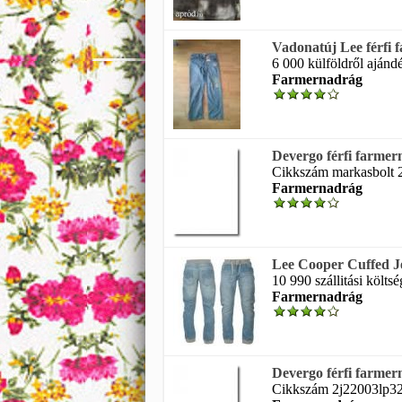
Vadonatúj Lee férfi
6 000 külföldről ajándé
Farmernadrág
Devergo férfi farme
Cikkszám markasbolt 2
Farmernadrág
Lee Cooper Cuffed J
10 990 szállitási költs
Farmernadrág
Devergo férfi farme
Cikkszám 2j22003lp3264