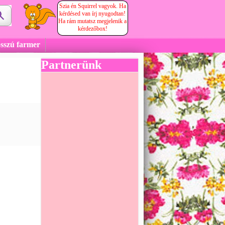
Szia én Squirrel vagyok. Ha
kérdésed van írj nyugodtan!
Ha rám mutatsz megjelenik a
kérdezőbox!
osszú farmer
Partnerünk