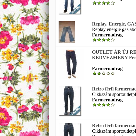
Replay, Energie, GAS,
Replay energie gas abor
Farmernadrág
OUTLET ÁR ÚJ R
KEDVEZMÉNY Férfi
Farmernadrág
Retro férfi farmern
Cikkszám sportoutletp
Farmernadrág
Retro férfi farmer
Cikkszám sportoutletp