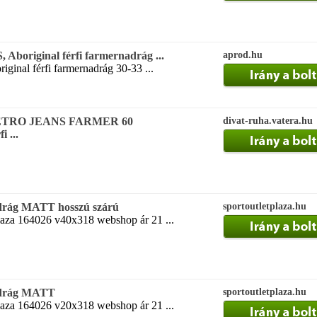
 Aboriginal férfi farmernadrág ...
aprod.hu
iginal férfi farmernadrág 30-33 ...
ETRO JEANS FARMER 60
divat-ruha.vatera.hu
 ...
adrág MATT hosszú szárú
sportoutletplaza.hu
laza 164026 v40x318 webshop ár 21 ...
nadrág MATT
sportoutletplaza.hu
laza 164026 v20x318 webshop ár 21 ...