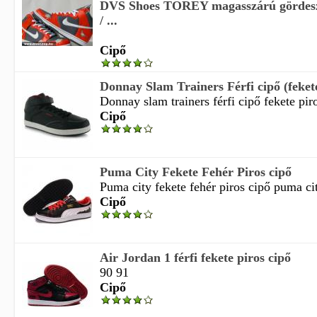
DVS Shoes TOREY magasszárú gördeszk
/ ...
Cipő
Donnay Slam Trainers Férfi cipő (fekete /
Donnay slam trainers férfi cipő fekete piro
Cipő
Puma City Fekete Fehér Piros cipő
Puma city fekete fehér piros cipő puma cit
Cipő
Air Jordan 1 férfi fekete piros cipő
90 91
Cipő