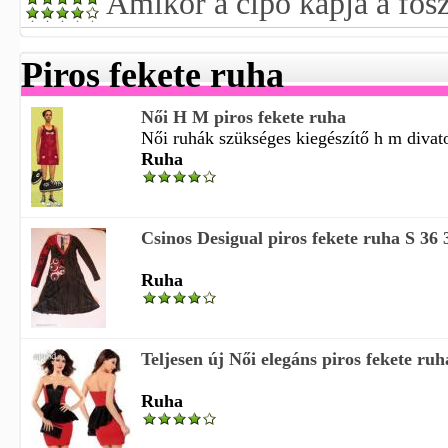
Amikor a cipő kapja a fős
Piros fekete ruha
Női H M piros fekete ruha
Női ruhák szükséges kiegészítő h m divato
Ruha
Csinos Desigual piros fekete ruha S 36 
Ruha
Teljesen új Női elegáns piros fekete ru
Ruha