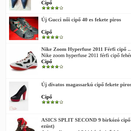
Cipő
Új Gucci női cipő 40 es fekete piros
Cipő
Nike Zoom Hyperfuse 2011 Férfi cipő ..
Nike zoom hyperfuse 2011 férfi cipő fehér 
Cipő
Új divatos magassarkú cipő fekete piro
Cipő
ASICS SPLIT SECOND 9 birkózó cipő (
ezüst)