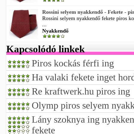
Rossini selyem nyakkendő - Fekete - pi
Rossini selyem nyakkendő fekete piros ko
...
Nyakkendő
Kapcsolódó linkek
Piros kockás férfi ing
Ha valaki fekete inget hor
Re kraftwerk.hu piros ing
Olymp piros selyem nyak
Lány szoknya ing nyakkendő
fekete