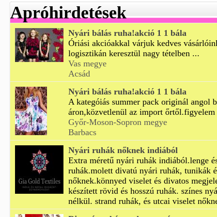
Apróhirdetések
Nyári bálás ruha!akció 1 1 bála
Óriási akcióakkal várjuk kedves vásárlóin
logisztikán keresztül nagy tételben ...
Vas megye
Acsád
Nyári bálás ruha!akció 1 1 bála
A kategóiás summer pack originál angol b
áron,közvetlenül az import őrtől.figyelem 
Győr-Moson-Sopron megye
Barbacs
Nyári ruhák nőknek indiából
Extra méretű nyári ruhák indiából.lenge é
ruhák.molett divatú nyári ruhák, tunikák 
nőknek.könnyed viselet és divatos megjel
készített rövid és hosszú ruhák. színes ny
nélkül. strand ruhák, és utcai viselet nőkn