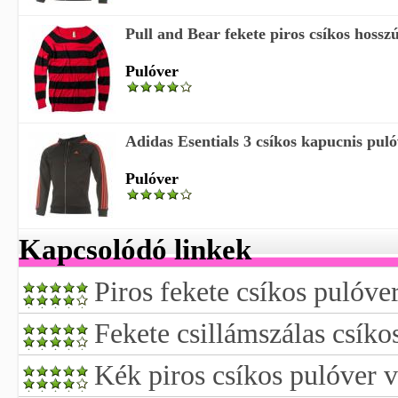
Pull and Bear fekete piros csíkos hossz
Pulóver
Adidas Esentials 3 csíkos kapucnis pulóv
Pulóver
Kapcsolódó linkek
Piros fekete csíkos pulóve
Fekete csillámszálas csíko
Kék piros csíkos pulóver v