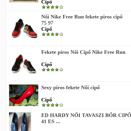
Cipő
Női Nike Free Run fekete piros cipő
75 97
Cipő
Fekete piros Női Cipő Nike Free Run
Cipő
Sexy piros fekete Női cipő
Cipő
ED HARDY NŐI TAVASZI BŐR CIP
41 ES ...