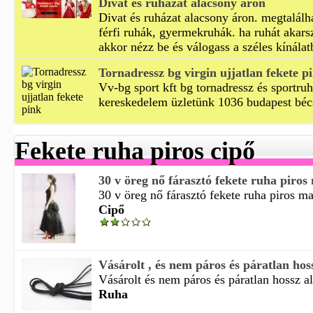
Divat és ruházat alacsony áron
Divat és ruházat alacsony áron. megtalálh
férfi ruhák, gyermekruhák. ha ruhát akarsz
akkor nézz be és válogass a széles kínálat
Tornadressz bg virgin ujjatlan fekete p
Vv-bg sport kft bg tornadressz és sportruh
kereskedelem üzletünk 1036 budapest béc
Fekete ruha piros cipő
30 v öreg nő fárasztó fekete ruha piros 
30 v öreg nő fárasztó fekete ruha piros ma
Cipő
Vásárolt , és nem páros és páratlan hoss
Vásárolt és nem páros és páratlan hossz al
Ruha