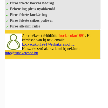
Piros fekete kockás nadrág
Fekete ing piros nyakkendő
Piros fekete kockás ing
Piros fekete csíkos pulóver
Piros alkalmi ruha
A termékeket feltöltötte:
kockacukor1991
. Ha
kérdésed van írj neki emailt:
kockacukor1991@ruhakeresod.hu
Ha szerkesztő akarsz lenni írj nekünk:
info@ruhakeresod.hu