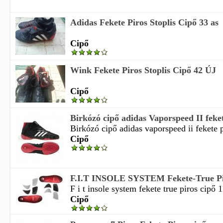
Adidas Fekete Piros Stoplis Cipő 33 as
Cipő
Wink Fekete Piros Stoplis Cipő 42 ÚJ
Cipő
Birkózó cipő adidas Vaporspeed II fekete
Birkózó cipő adidas vaporspeed ii fekete pi
Cipő
F.I.T INSOLE SYSTEM Fekete-True Pi
F i t insole system fekete true piros cipő 
Cipő