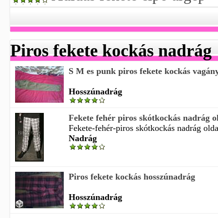
Piros fekete kockás nadrág
S M es punk piros fekete kockás vagány
Hosszúnadrág
Fekete fehér piros skótkockás nadrág old
Fekete-fehér-piros skótkockás nadrág oldal
Nadrág
Piros fekete kockás hosszúnadrág
Hosszúnadrág