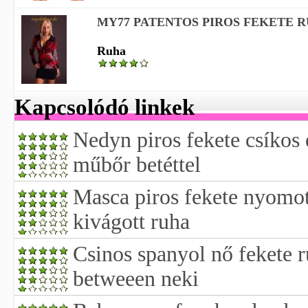
MY77 PATENTOS PIROS FEKETE 
Ruha
Kapcsolódó linkek
Nedyn piros fekete csíkos 
műbőr betéttel
Masca piros fekete nyomot
kivágott ruha
Csinos spanyol nő fekete 
betweeen neki