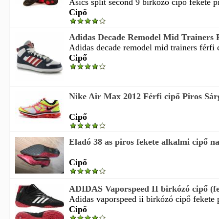
Asics split second 9 birkózó cipő fekete pi
Cipő
Adidas Decade Remodel Mid Trainers Fé
Adidas decade remodel mid trainers férfi c
Cipő
Nike Air Max 2012 Férfi cipő Piros Sár
Cipő
Eladó 38 as piros fekete alkalmi cipő 
Cipő
ADIDAS Vaporspeed II birkózó cipő (fek
Adidas vaporspeed ii birkózó cipő fekete p
Cipő