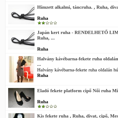
Hímzett alkalmi, táncruha. , Ruha, divat
Ruha
Japán kert ruha - RENDELHETŐ LIM
Ruha, ...
Ruha
Halvány kávébarna-fekete ruha oldalán
...
Halvány kávébarna-fekete ruha oldalán húz
Ruha
Eladó fekete platform cipő Női ruha Mi
Ruha
Kis fekete ruha , Ruha, divat, cipő, Me