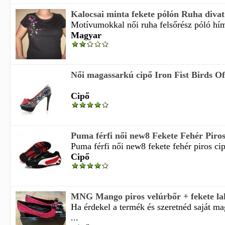
Kalocsai minta fekete pólón Ruha diva
Motívumokkal női ruha felsőrész póló hím
Magyar
Női magassarkú cipő Iron Fist Birds Of 
Cipő
Puma férfi női new8 Fekete Fehér Piros
Puma férfi női new8 fekete fehér piros cip
Cipő
MNG Mango piros velúrbőr + fekete lak
Ha érdekel a termék és szeretnéd saját m
...