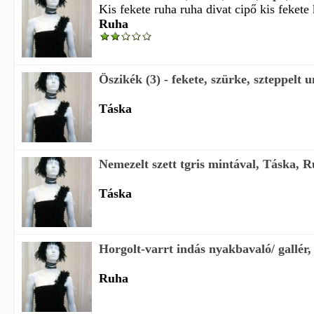
Kis fekete ruha ruha divat cipő kis fekete 
Ruha
Öszikék (3) - fekete, szürke, szteppelt un
Táska
Nemezelt szett tgris mintával, Táska, Ru
Táska
Horgolt-varrt indás nyakbavaló/ gallér,
Ruha