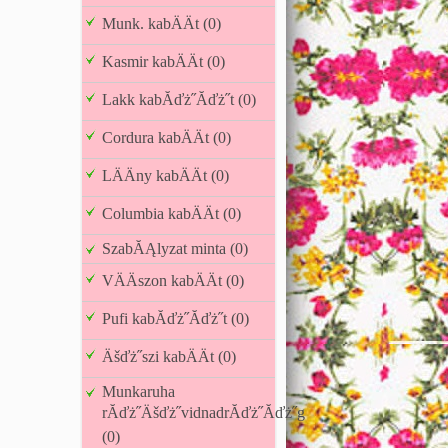
Munk. kabÄÄt (0)
Kasmir kabÄÄt (0)
Lakk kabĂďż˝Ăďż˝t (0)
Cordura kabÄÄt (0)
LÄÄny kabÄÄt (0)
Columbia kabÄÄt (0)
SzabĂĄlyzat minta (0)
VÄÄszon kabÄÄt (0)
Pufi kabĂďż˝Ăďż˝t (0)
Äšďż˝szi kabÄÄt (0)
Munkaruha
rĂďż˝Äšďż˝vidnadrĂďż˝Ăďż˝g
(0)