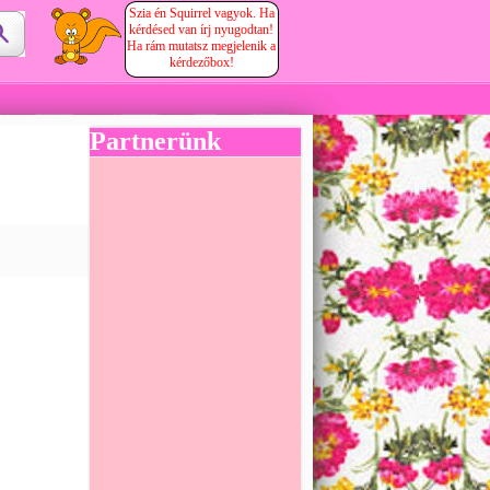
Szia én Squirrel vagyok. Ha
kérdésed van írj nyugodtan!
Ha rám mutatsz megjelenik a
kérdezőbox!
Partnerünk