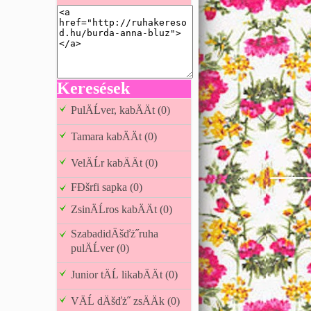
Keresések
PulÄĹver, kabÄÄt (0)
Tamara kabÄÄt (0)
VelÄĹr kabÄÄt (0)
FĐšrfi sapka (0)
ZsinÄĹros kabÄÄt (0)
SzabadidÄšďż˝ruha
pulÄĹver (0)
Junior tÄĹ likabÄÄt (0)
VÄĹ dÄšďż˝ zsÄÄk (0)