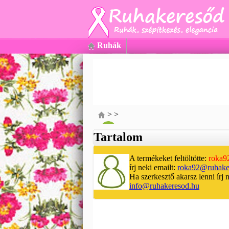
Ruhák
>
>
Tartalom
A termékeket feltöltötte:
roka9
írj neki emailt:
roka92@ruhake
Ha szerkesztő akarsz lenni írj 
info@ruhakeresod.hu