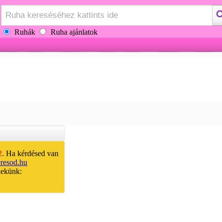
Ruhák
Ruha ajánlatok
2
. Ha kérdésed van
resod.hu
nekünk: