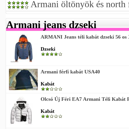
Armani öltönyök és north 
Armani jeans dzseki
ARMANI Jeans téli kabát dzseki 56 os 
Dzseki
Armani férfi kabát USA40
Kabát
Olcsó Új Féri EA7 Armani Téli Kabát 
Kabát