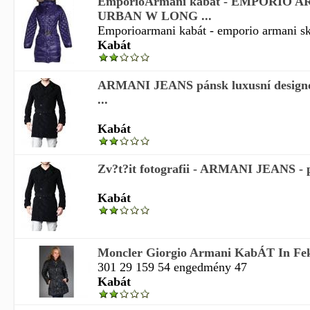
EmporioArmani kabát - EMPORIO 
URBAN W LONG ...
Emporioarmani kabát - emporio armani ski
Kabát
ARMANI JEANS pánsk luxusní designo
...
Kabát
Zv?t?it fotografii - ARMANI JEANS - p
Kabát
Moncler Giorgio Armani KabÁT In Fe
301 29 159 54 engedmény 47
Kabát