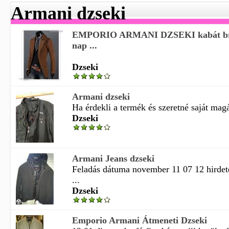
Armani dzseki
EMPORIO ARMANI DZSEKI kabát brut
nap ...
Dzseki
Armani dzseki
Ha érdekli a termék és szeretné saját magá
Dzseki
Armani Jeans dzseki
Feladás dátuma november 11 07 12 hirdet
...
Dzseki
Emporio Armani Átmeneti Dzseki