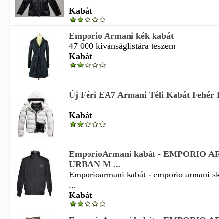
Kabát
Emporio Armani kék kabát
47 000 kívánságlistára teszem
Kabát
Új Féri EA7 Armani Téli Kabát Fehér 
Kabát
EmporioArmani kabát - EMPORIO 
URBAN M ...
Emporioarmani kabát - emporio armani sk
...
Kabát