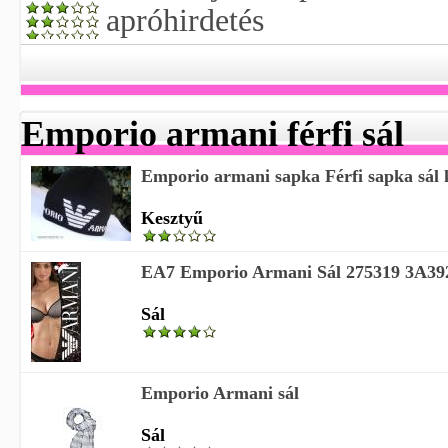
apróhirdetés
Emporio armani férfi sál
Emporio armani sapka Férfi sapka sál 
Kesztyű
EA7 Emporio Armani Sál 275319 3A39
Sál
Emporio Armani sál
Sál