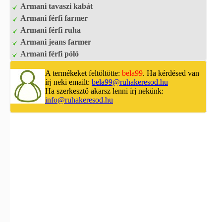
Armani tavaszi kabát
Armani férfi farmer
Armani férfi ruha
Armani jeans farmer
Armani férfi póló
A termékeket feltöltötte:
bela99
. Ha kérdésed van
írj neki emailt:
bela99@ruhakeresod.hu
Ha szerkesztő akarsz lenni írj nekünk:
info@ruhakeresod.hu