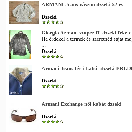
ARMANI Jeans vászon dzseki 52 es
Dzseki
Giorgio Armani szuper ffi dzseki fekete
Ha érdekel a termék és szeretnéd saját m
...
Dzseki
Armani Jeans férfi kabát dzseki ERE
Dzseki
Armani Exchange női kabát dzseki
Dzseki