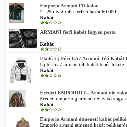
Emporio Armani Ffi kabát
21 25 divat ruha férfi ruházat 60 000
Kabát
ARMANI férfi kabát Ingyen posta
Kabát
Eladó Új Féri EA7 Armani Téli Kabát 
Új féri ea7 armani téli kabát fehér fekete
Kabát
Eredeti EMPORIO G. Armani női zakó 
Eredeti emporio g armani női zakó vagy kab
Kabát
Emporio Armani átmeneti kabát peliká
Emporio armani átmeneti kabát pelikánróz