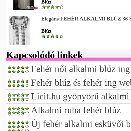
Blúz
Elegáns FEHÉR ALKALMI BLÚZ 36 38 
Blúz
Kapcsolódó linkek
Fehér női alkalmi blúz ing
Fehér blúz és fehér ing w
Licit.hu gyönyörű alkalmi 
Alkalmi ruha fehér blúz
Új fehér alkalmi esküvői b