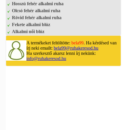
Hosszú fehér alkalmi ruha
Olcsó fehér alkalmi ruha
Rövid fehér alkalmi ruha
Fekete alkalmi blúz
Alkalmi női blúz
A termékeket feltöltötte:
bela99
. Ha kérdésed van
írj neki emailt:
bela99@ruhakeresod.hu
Ha szerkesztő akarsz lenni írj nekünk:
info@ruhakeresod.hu