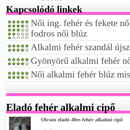
Kapcsolódó linkek
Női ing. fehér és fekete nő
fodros női blúz
Alkalmi fehér szandál újsz
Gyönyörű alkalmi fehér nő
Női alkalmi fehér blúz mi
Eladó fehér alkalmi cipő
Olcsón eladó 40es fehér alkalmi cipő