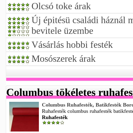
Olcsó toke árak
Új épitésü családi háznál 
bevitele üzembe
Vásárlás hobbi festék
Mosószerek árak
Columbus tökéletes ruhafes
Columbus Ruhafesték, Batikfesték Bor
Ruhafesték columbus ruhafesték batikfesté
Ruhafesték