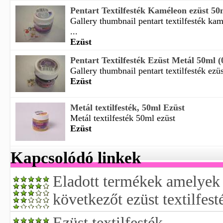
Pentart Textilfesték Kaméleon ezüst 50
Gallery thumbnail pentart textilfesték ka
...
Ezüst
Pentart Textilfesték Ezüst Metál 50ml (
Gallery thumbnail pentart textilfesték ezüs
Ezüst
Metál textilfesték, 50ml Ezüst
Metál textilfesték 50ml ezüst
Ezüst
Kapcsolódó linkek
Eladott termékek amelyek 
következőt ezüst textilfest
Ezüst textilfesték