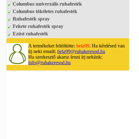
Columbus univerzális ruhafesték
Columbus tökéletes ruhafesték
Ruhafesték spray
Fekete ruhafesték spray
Ezüst ruhafesték
A termékeket feltöltötte:
bela99
. Ha kérdésed van
írj neki emailt:
bela99@ruhakeresod.hu
Ha szerkesztő akarsz lenni írj nekünk:
info@ruhakeresod.hu