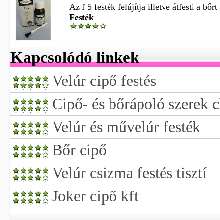
Az f 5 festék felújítja illetve átfesti a bőr
Festék
Kapcsolódó linkek
Velúr cipő festés
Cipő- és bőrápoló szerek ch
Velúr és művelúr festék
Bőr cipő
Velúr csizma festés tisztí
Joker cipő kft