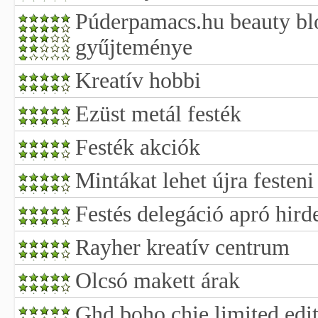
Púderpamacs.hu beauty blo
gyűjteménye
Kreatív hobbi
Ezüst metál festék
Festék akciók
Mintákat lehet újra festen
Festés delegáció apró hird
Rayher kreatív centrum
Olcsó makett árak
Ghd boho chie limited edi