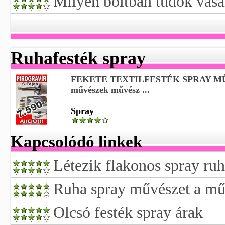
Milyen boltban tudok vásá
Ruhafesték spray
FEKETE TEXTILFESTÉK SPRAY M
művészek művész ...
Spray
Kapcsolódó linkek
Létezik flakonos spray ruh
Ruha spray művészet a m
Olcsó festék spray árak