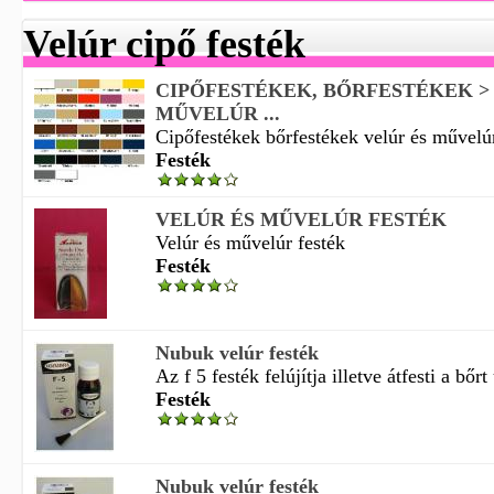
Velúr cipő festék
CIPŐFESTÉKEK, BŐRFESTÉKEK > 
MŰVELÚR ...
Cipőfestékek bőrfestékek velúr és művelúr
Festék
VELÚR ÉS MŰVELÚR FESTÉK
Velúr és művelúr festék
Festék
Nubuk velúr festék
Az f 5 festék felújítja illetve átfesti a bőr
Festék
Nubuk velúr festék