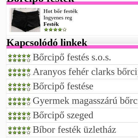
Hot bőr festék
Ingyenes reg
Festék
Kapcsolódó linkek
Bőrcipő festés s.o.s.
Aranyos fehér clarks bőrc
Bőrcipő festése
Gyermek magasszárú bőrc
Bőrcipő szeged
Bíbor festék üzletház