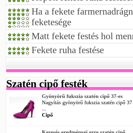
Ha a fekete farmernadrágn
feketesége
Matt fekete festés hol men
Fekete ruha festése
Szatén cipő festék
Gyönyörű fukszia szatén cipő 37-es
Nagyítás gyönyörű fukszia szatén cipő 37
...
Cipő
Keresés eredményei erre szatén cipő