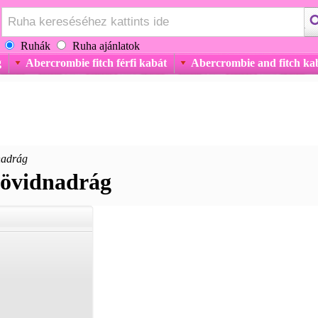
Ruhák
Ruha ajánlatok
g
Abercrombie fitch férfi kabát
Abercrombie and fitch ka
nadrág
rövidnadrág