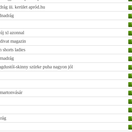
ág iii. kerület apród.hu
dnadrág
 új xl azonnal
 divat magazin
 shorts ladies
ernadrág
agdustól-skinny szürke puha nagyon jól
 martonvásár
rág