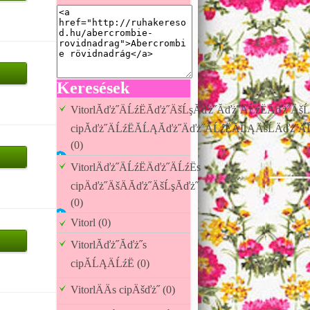
Keresések
VitorlĂďż˝ÄĹźËĂďż˝ÄšĹşĂďż˝Ăďż˝ÄĹźËĂďż˝ÄšĹ
cipĂďż˝ÄĹźËĂĹĄĂďż˝Äďż˝ÄĹźËĂĹĄÄšĹÄďż˝Ä
(0)
VitorlÄďż˝ÄĹźËÄďż˝ÄĹźËs
cipÄďż˝ÄšÄĂďż˝ÄšĹşĂďż˝
(0)
Vitorl (0)
VitorlĂďż˝Ăďż˝s
cipĂĹĄÄĹźË (0)
VitorlÄÄs cipÄšďż˝ (0)