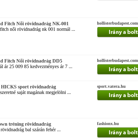
d Fitch Női rövidnadrág NK-001
hollisterbudapest.com
itch női rövidnadrág nk 001 normál ...
d Fitch Női rövidnadrág DD5
hollisterbudapest.com
l ár 25 009 85 kedvezményes ár 7 ...
HICKS sport rövidnadrág
sport.vatera.hu
szeretné saját magának megjelölni ...
wn tréning rövidnadrág
fashionx.hu
rövidnadrág bal szárán fehér ...