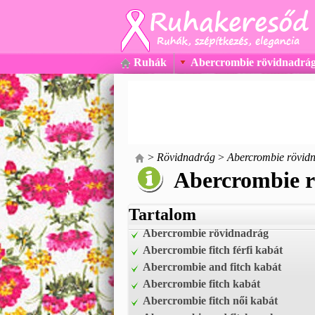
Ruhák
Abercrombie rövidnadrá
>
Rövidnadrág
>
Abercrombie rövid
Abercrombie 
Tartalom
Abercrombie rövidnadrág
Abercrombie fitch férfi kabát
Abercrombie and fitch kabát
Abercrombie fitch kabát
Abercrombie fitch női kabát