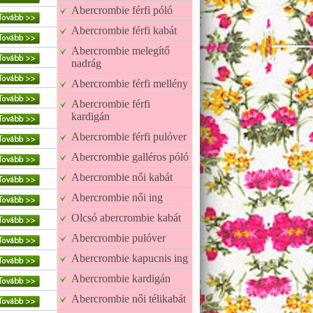
Abercrombie férfi póló
Abercrombie férfi kabát
Abercrombie melegítő
nadrág
Abercrombie férfi mellény
Abercrombie férfi
kardigán
Abercrombie férfi pulóver
Abercrombie galléros póló
Abercrombie női kabát
Abercrombie női ing
Olcsó abercrombie kabát
Abercrombie pulóver
Abercrombie kapucnis ing
Abercrombie kardigán
Abercrombie női télikabát