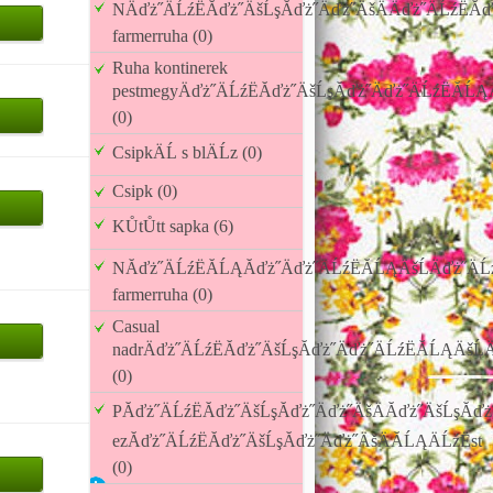
NÄďż˝ÄĹźËĂďż˝ÄšĹşĂďż˝Äďż˝ÄšÄÄďż˝ÄĹźËĂ
farmerruha (0)
Ruha kontinerek
pestmegyÄďż˝ÄĹźËĂďż˝ÄšĹşĂďż˝Äďż˝ÄĹźËĂĹĄÄ
(0)
CsipkÄĹ s blÄĹz (0)
Csipk (0)
KŮtŮtt sapka (6)
NĂďż˝ÄĹźËĂĹĄĂďż˝Äďż˝ÄĹźËĂĹĄÄšĹÄďż˝ÄĹź
farmerruha (0)
Casual
nadrÄďż˝ÄĹźËĂďż˝ÄšĹşĂďż˝Äďż˝ÄĹźËĂĹĄÄšĹÄ
(0)
PĂďż˝ÄĹźËĂďż˝ÄšĹşĂďż˝Äďż˝ÄšÄĂďż˝ÄšĹşĂďż˝
ezĂďż˝ÄĹźËĂďż˝ÄšĹşĂďż˝Äďż˝ÄšÄĂĹĄÄĹźËst
(0)