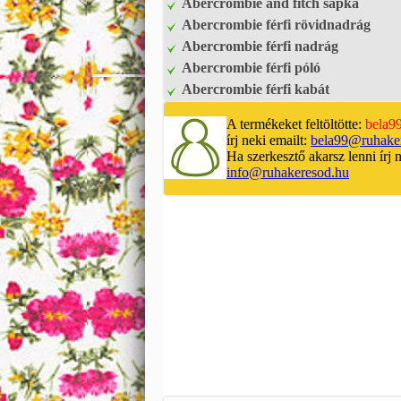
Abercrombie and fitch sapka
Abercrombie férfi rövidnadrág
Abercrombie férfi nadrág
Abercrombie férfi póló
Abercrombie férfi kabát
A termékeket feltöltötte:
bela9
írj neki emailt:
bela99@ruhake
Ha szerkesztő akarsz lenni írj 
info@ruhakeresod.hu