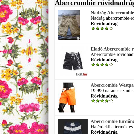
Abercrombie rövidnadrá
Nadrág Abercrombie 
Nadrág abercrombie-röv
Rövidnadrág
Eladó Abercrombie r
Abercrombie rövidnadrá
Rövidnadrág
Abercrombie Westpa
19 990 narancs szinü sh
Rövidnadrág
Abercrombie fürdőn
Ha érdekli a termék és 
Rövidnadrág