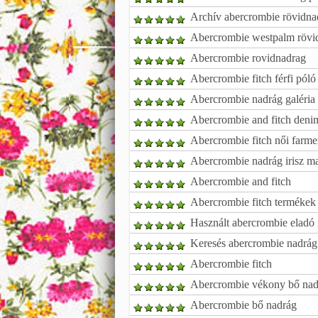
Archív abercrombie rövidnadr
Abercrombie westpalm rövi
Abercrombie rovidnadrag
Abercrombie fitch férfi póló
Abercrombie nadrág galéria
Abercrombie and fitch denim
Abercrombie fitch női farm
Abercrombie nadrág irisz m
Abercrombie and fitch
Abercrombie fitch termékek
Használt abercrombie eladó
Keresés abercrombie nadrág
Abercrombie fitch
Abercrombie vékony bő nad
Abercrombie bő nadrág