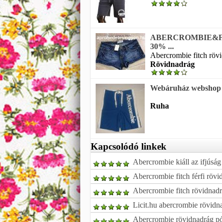
ABERCROMBIE&F
30% ...
Abercrombie fitch rövi
Rövidnadrág
Webáruház webshop A
Ruha
Kapcsolódó linkek
Abercrombie kiáll az ifjúság
Abercrombie fitch férfi rövi
Abercrombie fitch rövidnad
Licit.hu abercrombie rövidna
Abercrombie rövidnadrág pó