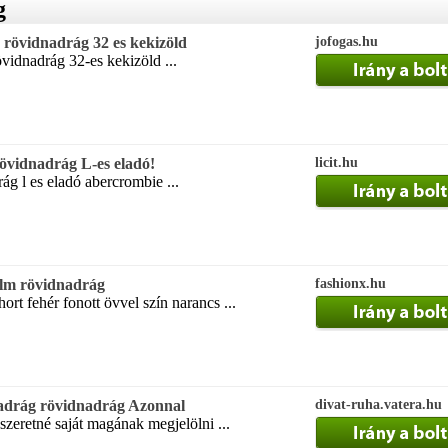
g
rövidnadrág 32 es kekizöld
jofogas.hu
idnadrág 32-es kekizöld ...
övidnadrág L-es eladó!
licit.hu
g l es eladó abercrombie ...
lm rövidnadrág
fashionx.hu
ort fehér fonott övvel szín narancs ...
adrág rövidnadrág Azonnal
divat-ruha.vatera.hu
szeretné saját magának megjelölni ...