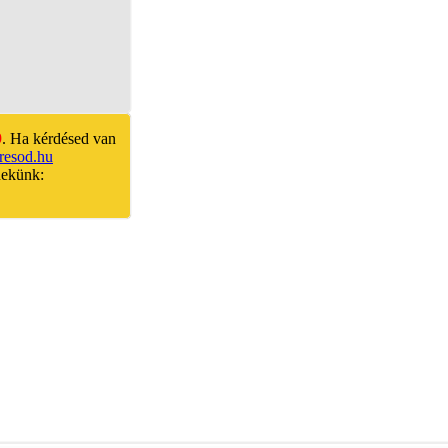
9
. Ha kérdésed van
resod.hu
nekünk: