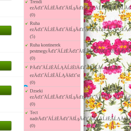
Trendi
ezÄďż˝ÄĹźËĂďż˝ÄšĹşĂďż˝Äďż˝ÄĹźËĂĹĄÄšĹÄď
(0)
Ruha
ezÄďż˝ÄĹźËĂďż˝ÄšĹşĂďż˝Äďż˝ÄĹźËĂĹĄÄšĹÄď
(5)
Ruha kontinerek
pestmegyĂďż˝ÄĹźËĂďż˝ÄšĹşĂďż˝Äďż˝ÄšÄÄďż˝Ă
(0)
PÄďż˝ÄĹźËĂĹĄÄĹźËlÄďż˝ÄĹźËĂĹĄÄĹźË,
ezÄďż˝ÄĹźËĂĹĄÄšďż˝st
(0)
Dzseki
ezÄďż˝ÄĹźËĂďż˝ÄšĹşĂďż˝Äďż˝ÄĹźËĂĹĄÄšĹÄď
(0)
Tect
nadrÄďż˝ÄĹźËĂďż˝ÄšĹşĂďż˝Äďż˝ÄĹźËĂĹĄÄšĹÄ
(0)