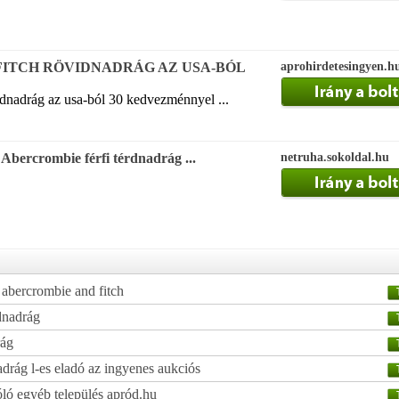
ITCH RÖVIDNADRÁG AZ USA-BÓL
aprohirdetesingyen.h
dnadrág az usa-ból 30 kedvezménnyel ...
bercrombie férfi térdnadrág ...
netruha.sokoldal.hu
 abercrombie and fitch
dnadrág
rág
drág l-es eladó az ingyenes aukciós
ló egyéb település apród.hu