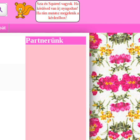
Szia én Squirrel vagyok. Ha
kérdésed van írj nyugodtan!
Ha rám mutatsz megjelenik a
kérdezőbox!
bát
Partnerünk