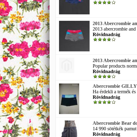
2013 Abercrombie an
2013 abercrombie and f
Rövidnadrág
2013 Abercrombie an
Popular products normá
Rövidnadrág
Abercrombie GILLY 
Ha érdekli a termék és 
Rövidnadrág
Abercrombie Bear do
14 990 sötétkék pamut 
Rövidnadrág